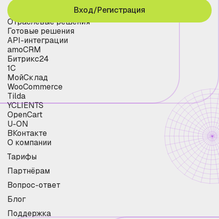
Вход/Регистрация
Отраслевые решения
Готовые решения
API-интеграции
amoCRM
Битрикс24
1С
МойСклад
WooCommerce
Tilda
YCLIENTS
OpenCart
U-ON
ВКонтакте
О компании
Тарифы
Партнёрам
Вопрос-ответ
Блог
Поддержка