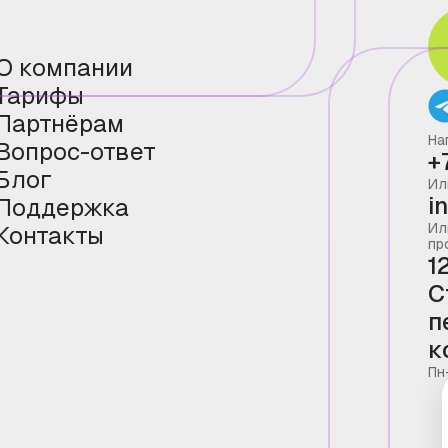
О компании
Тарифы
Партнёрам
На
Вопрос-ответ
+
Блог
Ил
i
Поддержка
Ил
Контакты
пр
1
С
п
к
Пн