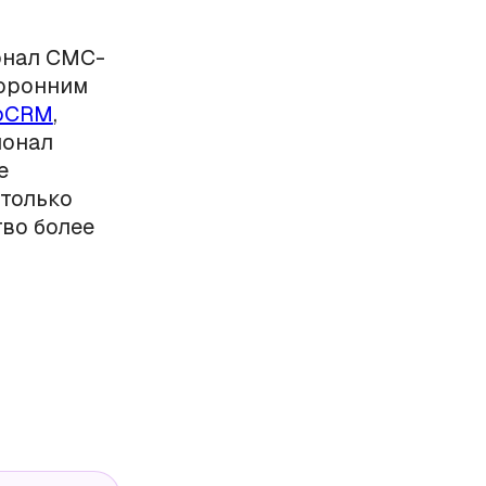
онал СМС-
торонним
oCRM
,
ионал
е
только
во более