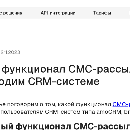
е решения
API-интеграции
Тарифы
2.11.2023
 функционал СМС-рассы
одим CRM-системе
тье поговорим о том, какой функционал
СМС-
пользователям CRM-систем типа amoCRM, bitri
вый функционал СМС-рассыл