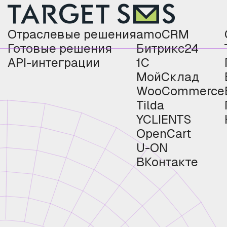
Отраслевые решения
amoCRM
Готовые решения
Битрикс24
API-интеграции
1С
МойСклад
WooCommerce
Tilda
YCLIENTS
OpenCart
U-ON
ВКонтакте