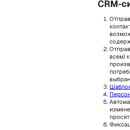
CRM-си
Отправ
контак
возмож
содерж
Отправ
всем) 
произв
потреб
выбран
Шаблон
Персон
Автома
измене
просят
Фиксац