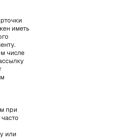
арточки
жен иметь
ого
енту.
м числе
ассылку
т
ым
м при
 часто
у или