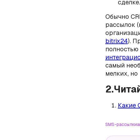
сделке
Обычно CR
рассылок (
организаци
bitrix24
). 
полностью 
интеграци
самый необ
мелких, но
2.Чита
Какие 
SMS-рассылки
a