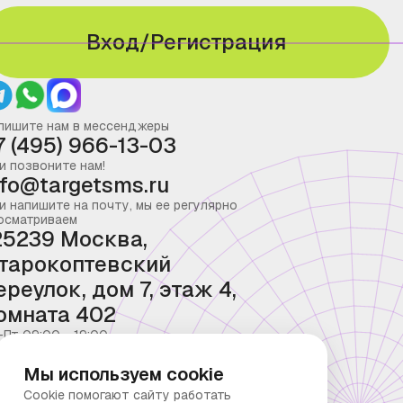
Вход/Регистрация
пишите нам в мессенджеры
7 (495) 966-13-03
и позвоните нам!
nfo@targetsms.ru
и напишите на почту, мы ее регулярно
осматриваем
25239 Москва,
тарокоптевский
ереулок, дом 7, этаж 4,
омната 402
-Пт 09:00 - 19:00
Мы используем cookie
Cookie помогают сайту работать