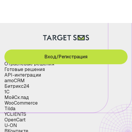
Вход/Регистрация
Отраслевые решения
Готовые решения
API-интеграции
amoCRM
Битрикс24
1С
МойСклад
WooCommerce
Tilda
YCLIENTS
OpenCart
U-ON
ВКонтакте