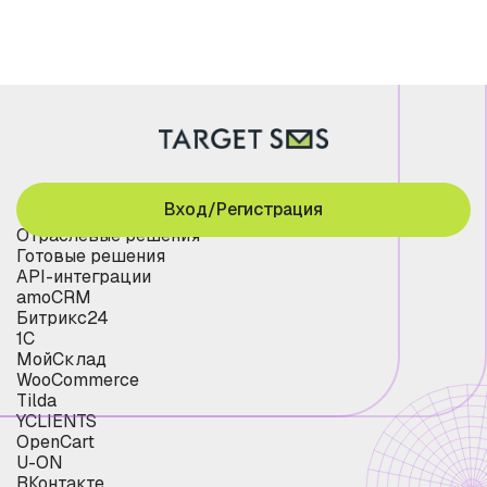
Вход/Регистрация
Отраслевые решения
Готовые решения
API-интеграции
amoCRM
Битрикс24
1С
МойСклад
WooCommerce
Tilda
YCLIENTS
OpenCart
U-ON
ВКонтакте