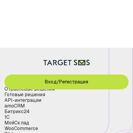
Вход/Регистрация
Отраслевые решения
Готовые решения
API-интеграции
amoCRM
Битрикс24
1С
МойСклад
WooCommerce