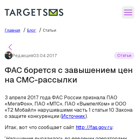
/
/
Главная
Блог
Статьи
Редакция
03.04.2017
Статьи
ФАС борется с завышением цен
на СМС-рассылки
3 апреля 2017 года ФАС России признала ПАО
«МегаФон», ПАО «МТС», ПАО «ВымпелКом» и ООО
«Т2 Мобайл» нарушившими часть 1 статьи 10 Закона
о защите конкуренции (
Источник
).
Итак, вот что сообщает сайт
http://fas.gov.ru
:
'
Нарушение выразилось во введении операторами