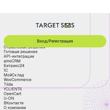
Вход/Регистрация
Отраслевые решения
Готовые решения
API-интеграции
amoCRM
Битрикс24
1С
МойСклад
WooCommerce
Tilda
YCLIENTS
OpenCart
U-ON
ВКонтакте
О компании