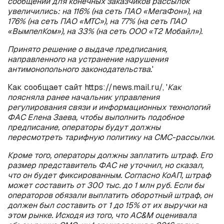
сообщений для конечных заказчиков рассылок
увеличились: на 116% (на сеть ПАО «МегаФон»), на
176% (на сеть ПАО «МТС»), на 77% (на сеть ПАО
«ВымпелКом»), на 33% (на сеть ООО «Т2 Мобайл»).
Принято решение о выдаче предписания,
направленного на устранение нарушения
антимонопольного законодательства.
'
Как сообщает сайт https://news.mail.ru/, '
Как
поясняла ранее начальник управления
регулирования связи и информационных технологий
ФАС Елена Заева, чтобы выполнить подобное
предписание, операторы будут должны
пересмотреть тарифную политику на СМС-рассылки.
Кроме того, операторы должны заплатить штраф. Его
размер представитель ФАС не уточнил, но сказал,
что он будет фиксированным. Согласно КоАП, штраф
может составить от 300 тыс. до 1 млн руб. Если бы
операторов обязали выплатить оборотный штраф, он
должен был составить от 1 до 15% от их выручки на
этом рынке. Исходя из того, что AC&M оценивала