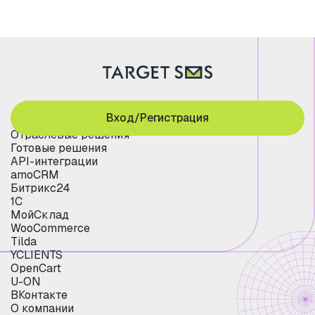
Вход/Регистрация
Отраслевые решения
Готовые решения
API-интеграции
amoCRM
Битрикс24
1С
МойСклад
WooCommerce
Tilda
YCLIENTS
OpenCart
U-ON
ВКонтакте
О компании