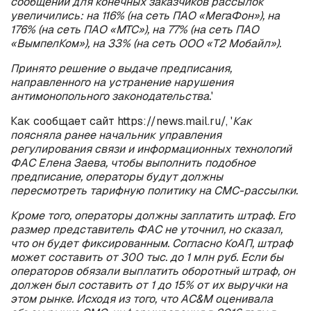
сообщений для конечных заказчиков рассылок
увеличились: на 116% (на сеть ПАО «МегаФон»), на
176% (на сеть ПАО «МТС»), на 77% (на сеть ПАО
«ВымпелКом»), на 33% (на сеть ООО «Т2 Мобайл»).
Принято решение о выдаче предписания,
направленного на устранение нарушения
антимонопольного законодательства.
'
Как сообщает сайт https://news.mail.ru/, '
Как
поясняла ранее начальник управления
регулирования связи и информационных технологий
ФАС Елена Заева, чтобы выполнить подобное
предписание, операторы будут должны
пересмотреть тарифную политику на СМС-рассылки.
Кроме того, операторы должны заплатить штраф. Его
размер представитель ФАС не уточнил, но сказал,
что он будет фиксированным. Согласно КоАП, штраф
может составить от 300 тыс. до 1 млн руб. Если бы
операторов обязали выплатить оборотный штраф, он
должен был составить от 1 до 15% от их выручки на
этом рынке. Исходя из того, что AC&M оценивала