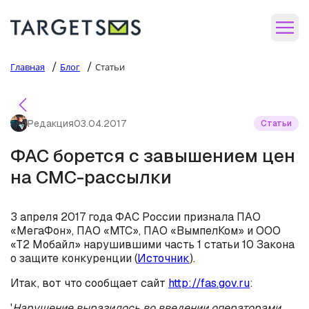
/
/
Главная
Блог
Статьи
Редакция
03.04.2017
Статьи
ФАС борется с завышением цен
на СМС-рассылки
3 апреля 2017 года ФАС России признала ПАО
«МегаФон», ПАО «МТС», ПАО «ВымпелКом» и ООО
«Т2 Мобайл» нарушившими часть 1 статьи 10 Закона
о защите конкуренции (
Источник
).
Итак, вот что сообщает сайт
http://fas.gov.ru
:
'
Нарушение выразилось во введении операторами