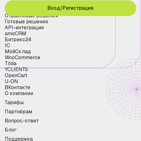
Вход/Регистрация
Отраслевые решения
Готовые решения
API-интеграции
amoCRM
Битрикс24
1С
МойСклад
WooCommerce
Tilda
YCLIENTS
OpenCart
U-ON
ВКонтакте
О компании
Тарифы
Партнёрам
Вопрос-ответ
Блог
Поддержка