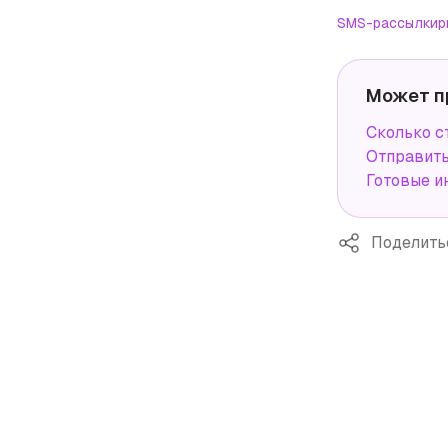
SMS-рассылки
р
Может п
Сколько с
Отправит
Готовые и
Поделить