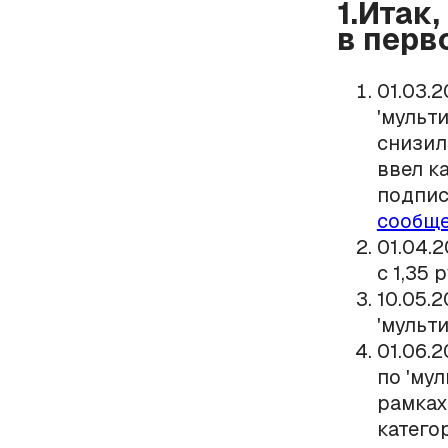
1.Итак
в перв
01.03.
'мульти
снизил
ввел к
подпис
сообще
01.04.
с 1,35 
10.05.
'мульти
01.06.
по 'мул
рамках
катего