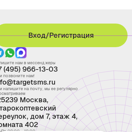
Вход/Регистрация
пишите нам в мессенджеры
7 (495) 966-13-03
и позвоните нам!
nfo@targetsms.ru
и напишите на почту, мы ее регулярно
осматриваем
25239 Москва,
тарокоптевский
ереулок, дом 7, этаж 4,
омната 402
-Пт 09:00 - 19:00