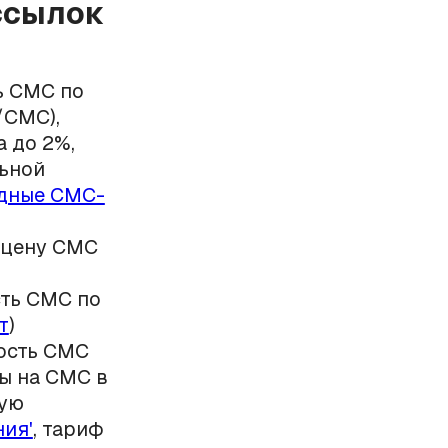
ссылок
ь СМС по
./СМС),
 до 2%,
льной
дные СМС-
т цену СМС
сть СМС по
т
)
мость СМС
фы на СМС в
вую
ия'
, тариф