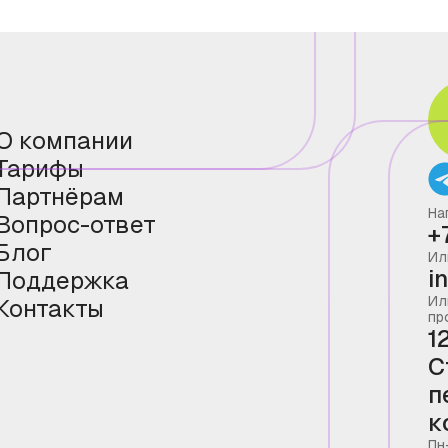
О компании
Тарифы
Партнёрам
На
Вопрос-ответ
+
Блог
Ил
i
Поддержка
Ил
Контакты
пр
1
С
п
к
Пн