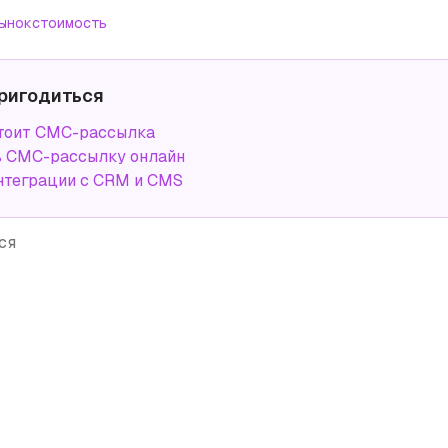
ынок
стоимость
ригодиться
тоит СМС-рассылка
ь СМС-рассылку онлайн
нтеграции с CRM и CMS
ся