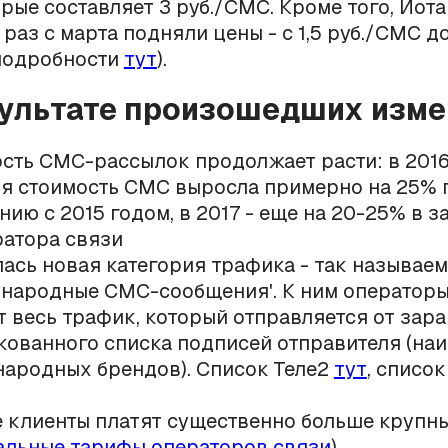
орые составляет 3 руб./СМС. Кроме того, Йот
раз с марта подняли цены - с 1,5 руб./СМС до 
подробности
тут
).
зультате произошедших изме
сть СМС-рассылок продолжает расти: в 2016
я стоимость СМС выросла примерно на 25% 
нию с 2015 годом, в 2017 - еще на 20-25% в 
ратора связи
ась новая категория трафика - так называе
народные СМС-сообщения'. К ним операторы
т весь трафик, который отправляется от зар
кованного списка подписей отправителя (на
ародных брендов). Список Теле2
тут
, списо
 клиенты платят существенно больше крупны
льные тарифы операторов связи
)