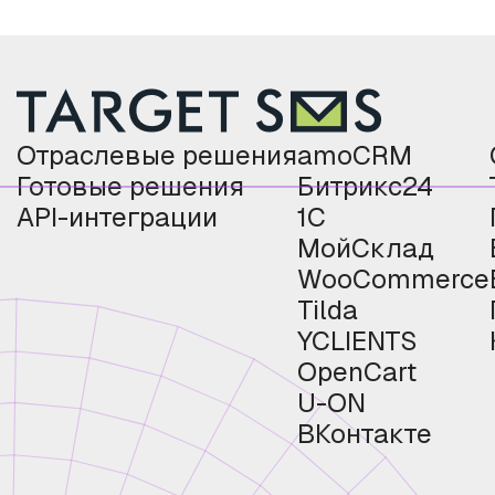
Отраслевые решения
amoCRM
Готовые решения
Битрикс24
API-интеграции
1С
МойСклад
WooCommerce
Tilda
YCLIENTS
OpenCart
U-ON
ВКонтакте