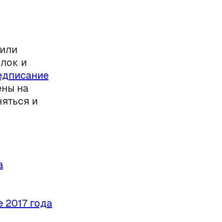
жили
лок и
едписание
ены на
няться и
а
 2017 года