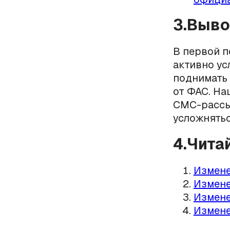
3.Выв
В первой п
активно у
поднимать 
от ФАС. На
СМС-рассыл
усложнятьс
4.Чита
Измене
Измене
Измене
Измене