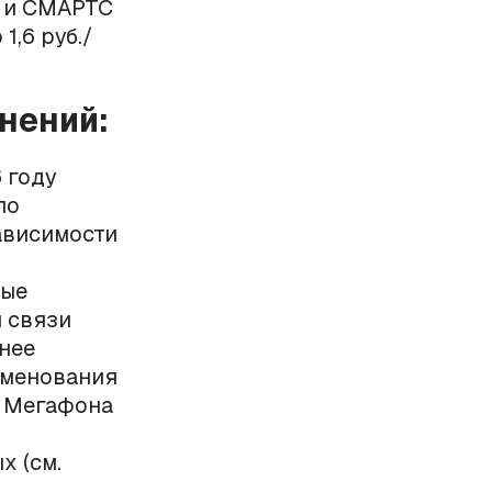
а и СМАРТС
1,6 руб./
нений:
 году
по
зависимости
мые
 связи
анее
именования
к Мегафона
х (см.