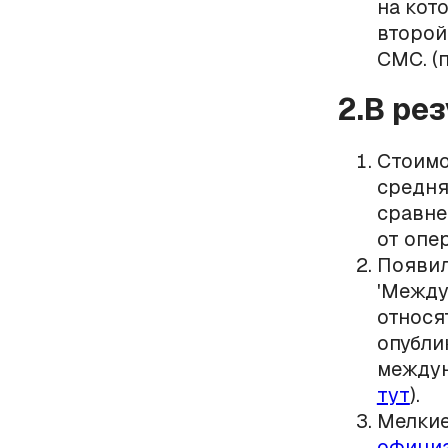
на кот
второй 
СМС. (
2.В ре
Стоимо
средня
сравне
от опе
Появил
'Между
относя
опубли
междун
тут
).
Мелкие
официа