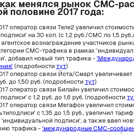
, как менялся рынок СМС-ра
ой половине 2017 года:
2017 оператор связи Теле2 увеличил стоимост
подписи' на 30 коп. (с 1,2 руб./СМС ло 1,5 руб
 агентское вознаграждение участников рынка
атегории СМС-трафика в рамках 'индивидуа
и', добавил новый тип трафика -
'Междунаро
ния'
(подробности
тут
)
2017 оператор связи Йота/Смарт увеличивае
руб. до 1,50 руб. (подробности
тут
)
2017 оператор связи Билайн увеличил стоимо
подписи' с 1,2 руб. до 1,6 руб. (подробности
ту
2017 оператор связи Мегафон увеличил стои
ьтиподписи' с 1,35 до 1,5 руб., увеличил тари
 'индивидуальной подписи', а также ввел но
рию трафика -
'международные СМС-сообщен