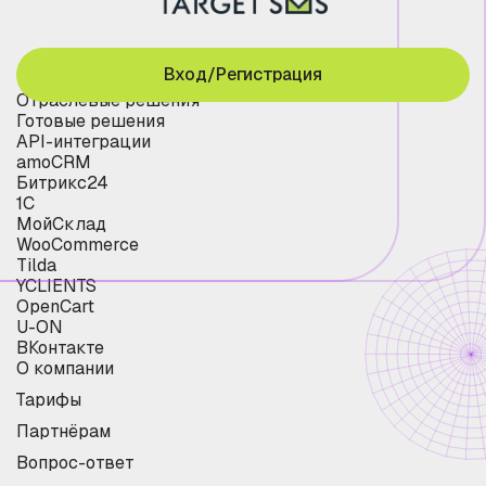
Вход/Регистрация
Отраслевые решения
Готовые решения
API-интеграции
amoCRM
Битрикс24
1С
МойСклад
WooCommerce
Tilda
YCLIENTS
OpenCart
U-ON
ВКонтакте
О компании
Тарифы
Партнёрам
Вопрос-ответ