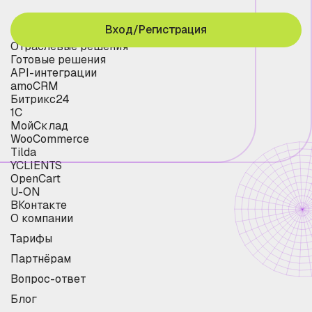
Вход/Регистрация
Отраслевые решения
Готовые решения
API-интеграции
amoCRM
Битрикс24
1С
МойСклад
WooCommerce
Tilda
YCLIENTS
OpenCart
U-ON
ВКонтакте
О компании
Тарифы
Партнёрам
Вопрос-ответ
Блог