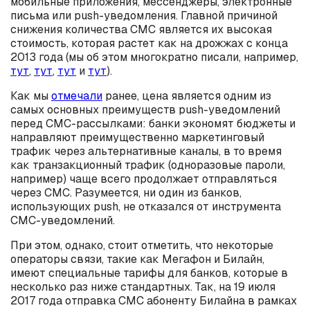
мобильные приложения, мессенджеры, электронные
письма или push-уведомления. Главной причиной
снижения количества СМС является их высокая
стоимость, которая растет как на дрожжах с конца
2013 года (мы об этом многократно писали, например,
тут
,
тут
,
тут
и
тут
).
Как мы
отмечали
ранее, цена является одним из
самых основных преимуществ push-уведомлений
перед СМС-рассылками: банки экономят бюджеты и
направляют преимущественно маркетинговый
трафик через альтернативные каналы, в то время
как транзакционный трафик (одноразовые пароли,
например) чаще всего продолжает отправляться
через СМС. Разумеется, ни один из банков,
использующих push, не отказался от инструмента
СМС-уведомлений.
При этом, однако, стоит отметить, что некоторые
операторы связи, такие как Мегафон и Билайн,
имеют специальные тарифы для банков, которые в
несколько раз ниже стандартных. Так, на 19 июля
2017 года отправка СМС абоненту Билайна в рамках