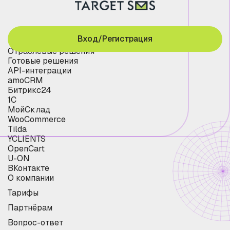
Вход/Регистрация
Отраслевые решения
Готовые решения
API-интеграции
amoCRM
Битрикс24
1С
МойСклад
WooCommerce
Tilda
YCLIENTS
OpenCart
U-ON
ВКонтакте
О компании
Тарифы
Партнёрам
Вопрос-ответ