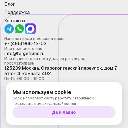
Блог
Поддержка
Контакты
Напишите нам в мессенджеры
+7 (495) 966-13-03
Или позвоните нам!
info@targetsms.ru
Или напишите на почту, мы ее регулярно
просматриваем
125239 Москва, Старокоптевский переулок, дом 7,
этаж 4, комната 402
Пн-Пт 09:00 - 19:00
Мы используем cookie
Смс рассылка 2026 ©
Cookie помогают сайту работать стабильно и
Запрещено копирование материалов сайта без
показывать вам актуальный контент
письменного разрешения ООО "Таргет Телеком"
Да и ладно
Политика конфиденциальности
Технологии Stranke