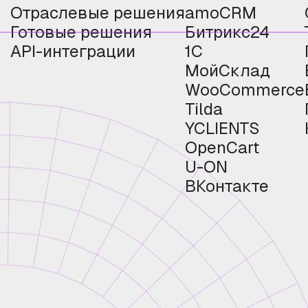
Отраслевые решения
amoCRM
Готовые решения
Битрикс24
API-интеграции
1С
МойСклад
WooCommerce
Tilda
YCLIENTS
OpenCart
U-ON
ВКонтакте