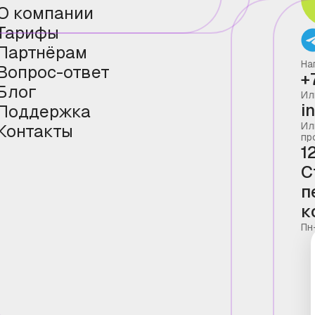
О компании
Тарифы
Партнёрам
На
Вопрос-ответ
+
Блог
Ил
i
Поддержка
Ил
Контакты
пр
1
С
п
к
Пн