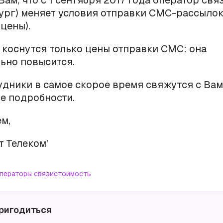
ам, что с 1 сентября 2017 года оператор свя
ург) меняет условия отправки СМС-рассылок
цены).
коснутся только цены отправки СМС: она
ьно повысится.
дники в самое скорое время свяжутся с Вам
е подробности.
м,
т Телеком'
ператоры связи
стоимость
ригодиться