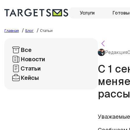
Услуги
Готовы
/
/
Главная
Блог
Статьи
Все
Редакция
0
Новости
С 1 с
Статьи
Кейсы
меняе
расс
Уважаемые