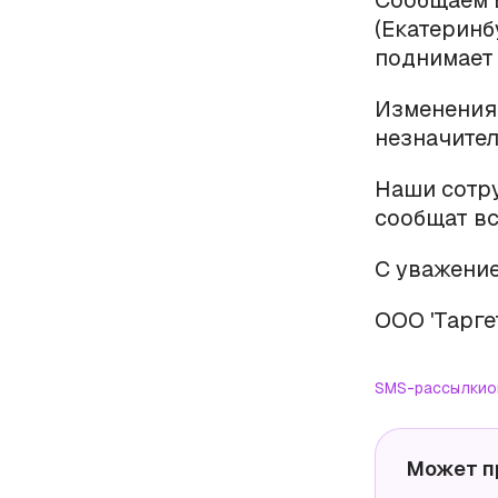
Сообщаем В
(Екатеринб
поднимает 
Изменения 
незначител
Наши сотру
сообщат вс
С уважение
ООО 'Тарге
SMS-рассылки
о
Может п