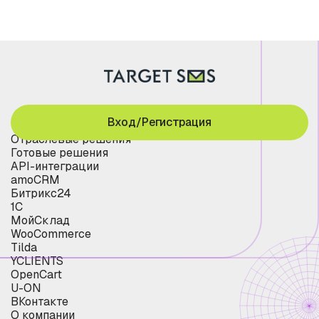
Вход/Регистрация
Отраслевые решения
Готовые решения
API-интеграции
amoCRM
Битрикс24
1С
МойСклад
WooCommerce
Tilda
YCLIENTS
OpenCart
U-ON
ВКонтакте
О компании