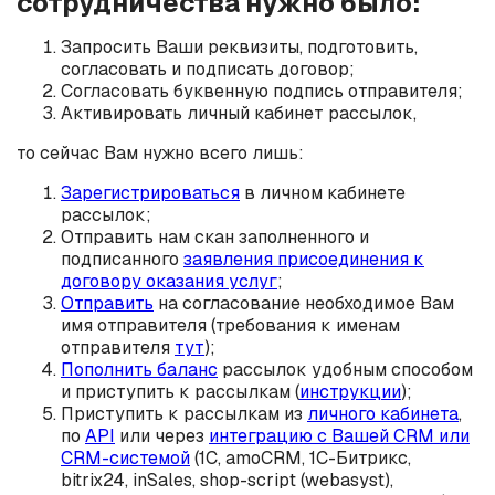
сотрудничества нужно было:
Запросить Ваши реквизиты, подготовить,
согласовать и подписать договор;
Согласовать буквенную подпись отправителя;
Активировать личный кабинет рассылок,
то сейчас Вам нужно всего лишь:
Зарегистрироваться
в личном кабинете
рассылок;
Отправить нам скан заполненного и
подписанного
заявления присоединения к
договору оказания услуг
;
Отправить
на согласование необходимое Вам
имя отправителя (требования к именам
отправителя
тут
);
Пополнить баланс
рассылок удобным способом
и приступить к рассылкам (
инструкции
);
Приступить к рассылкам из
личного кабинета
,
по
API
или через
интеграцию с Вашей CRM или
CRM-системой
(1С, amoCRM, 1C-Битрикс,
bitrix24, inSales, shop-script (webasyst),