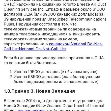
CRTC) наложила на компанию Toronto Breeze Air Duct
Cleaning Services Inc. штраф в размере около 31000
долларов США (или 39000 канадских долларов) за
39 нарушений правил Unsolicited Telecommunications
Rules. Нарушения состояли в том, что
телемаркетинговые звонки были совершены на
номера телефонов, находящиеся в инициировать
телемаркетинговые звонки на номера,
зарегистрированные в
канадском National Do-Not-
Call ListNational Do-Not-Call List
.
Если бы данное правонарушение произошло в США,
то санкции были бы таковы:
Иск на 19500 долларов (в обычном случае)
Иск на 58500 долларов (если бы нарушение
было преднамеренным или злонамеренным)
1.3.Пример 3. Новая Зеландия
В феврале 2014 года Департамент внутренних дел
Новой Зеландии (New Zealand Department of Internal
Affairs)
распорядился
, чтобы маркетинговая