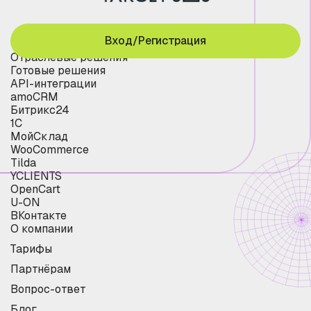
Вход/Регистрация
Отраслевые решения
Готовые решения
API-интеграции
amoCRM
Битрикс24
1С
МойСклад
WooCommerce
Tilda
YCLIENTS
OpenCart
U-ON
ВКонтакте
О компании
Тарифы
Партнёрам
Вопрос-ответ
Блог