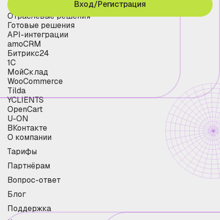
Вход/Регистрация
Отраслевые решения
Готовые решения
API-интеграции
amoCRM
Битрикс24
1С
МойСклад
WooCommerce
Tilda
YCLIENTS
OpenCart
U-ON
ВКонтакте
О компании
Тарифы
Партнёрам
Вопрос-ответ
Блог
Поддержка