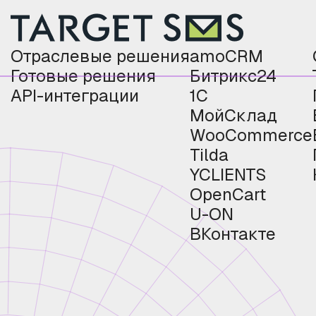
Отраслевые решения
amoCRM
Готовые решения
Битрикс24
API-интеграции
1С
МойСклад
WooCommerce
Tilda
YCLIENTS
OpenCart
U-ON
ВКонтакте