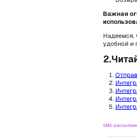
Важная ог
использов
Надеемся, 
удобной и 
2.Чита
Отправ
Интегр
Интегр
Интегр
Интегр
SMS-рассылки
и