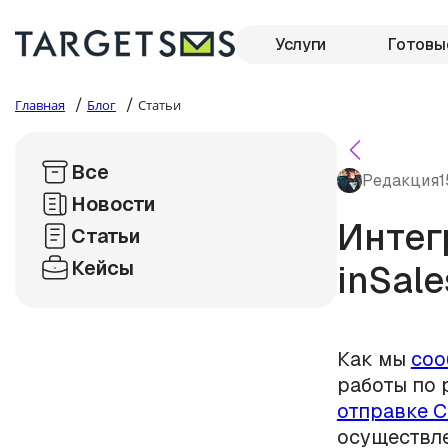
Услуги
Готовы
/
/
Главная
Блог
Статьи
Все
Редакция
1
Новости
Интег
Статьи
Кейсы
inSal
Как мы
соо
работы по
отправке С
осуществле