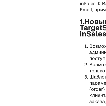
inSales. К
Email, при
1.Новы
Target
inSales
Возмо
админи
поступ
Возмож
только
Шаблон
параме
{order}
клиента
заказа