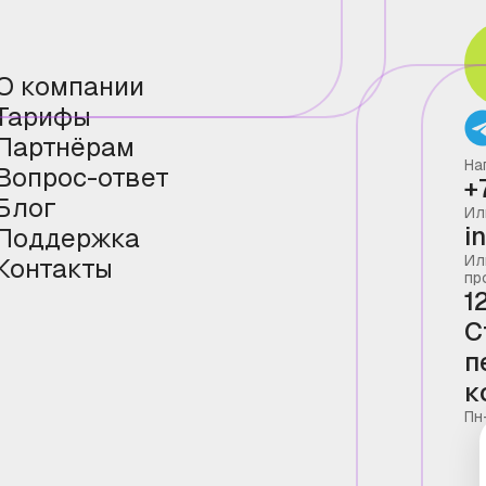
О компании
Тарифы
Партнёрам
На
Вопрос-ответ
+
Блог
Ил
i
Поддержка
Ил
Контакты
пр
1
С
п
к
Пн