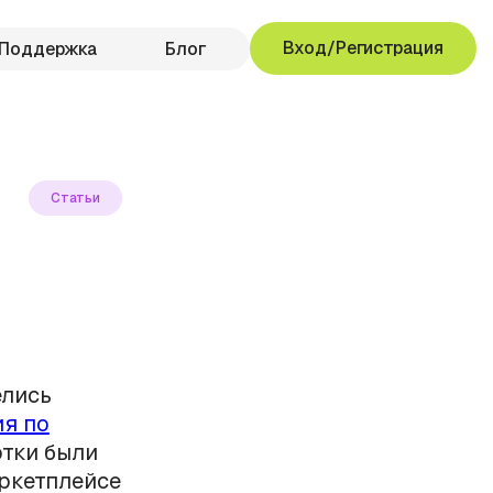
Вход/Регистрация
Поддержка
Блог
Статьи
елись
я по
отки были
ркетплейсе