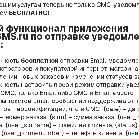
 Вашим услугам теперь не только СМС-уведомл
чем
БЕСПЛАТНО
!
й функционал приложения
SMS.ru по отправке уведомле
:
жность
бесплатной
отправки Email-уведомл
страторов и покупателей интернет-магазина
лении новых заказов и изменении статусов з
ность настроить любой режим отправки уве
 СМС, только Email либо СМС и Email вместе
ы текстов Email-сообщений поддерживают т
тры персонификации, что и СМС: {date} – дат
 – номер заказа, {sum} – сумма заказа, {user
, {user_surname} – фамилия клиента, {status} 
, {user_phonenumber} – телефон клиента, {use