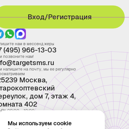
Вход/Регистрация
пишите нам в мессенджеры
7 (495) 966-13-03
и позвоните нам!
nfo@targetsms.ru
и напишите на почту, мы ее регулярно
осматриваем
25239 Москва,
тарокоптевский
ереулок, дом 7, этаж 4,
омната 402
-Пт 09:00 - 19:00
Мы используем cookie