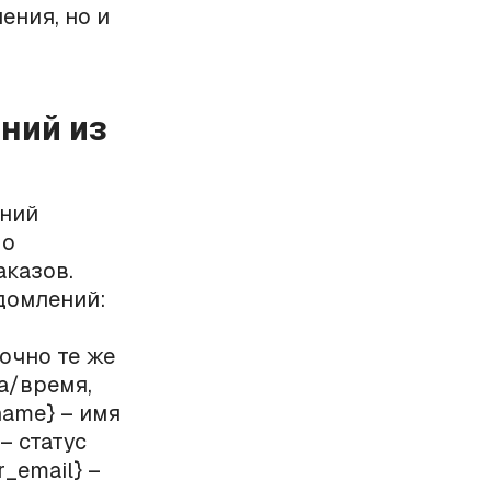
ения, но и
ний из
ений
 о
аказов.
домлений:
очно те же
а/время,
_name} – имя
– статус
r_email} –