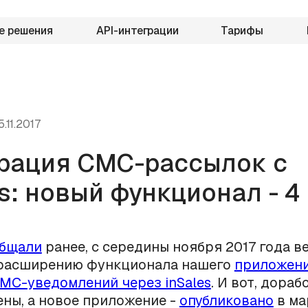
е решения
API-интеграции
Тарифы
5.11.2017
рация СМС-рассылок с
es: новый функционал - 4
бщали
ранее, с середины ноября 2017 года в
 расширению функционала нашего
приложени
МС-уведомлений через inSales
. И вот, дораб
ны, а новое приложение -
опубликовано
в ма