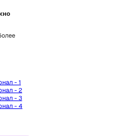
жно
более
нал - 1
нал - 2
нал - 3
нал - 4