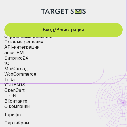
Вход/Регистрация
Отраслевые решения
Готовые решения
API-интеграции
amoCRM
Битрикс24
1С
МойСклад
WooCommerce
Tilda
YCLIENTS
OpenCart
U-ON
ВКонтакте
О компании
Тарифы
Партнёрам