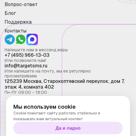
Вопрос-ответ
Блог
Поддержка
Контакты
Напишите нам в мессенджеры
+7 (495) 966-13-03
Или позвоните нам!
info@targetsms.ru
Или напишите на почту, мы ее регулярно
просматриваем
125239 Москва, Старокоптевский переулок, дом 7,
этаж 4, комната 402
Пн-Пт 09:00 - 19:00
Мы используем cookie
Смс рассылка 2026 ©
Cookie помогают сайту работать стабильно и
Запрещено копирование материалов сайта без
показывать вам актуальный контент
письменного разрешения ООО "Таргет Телеком"
Да и ладно
Политика конфиденциальности