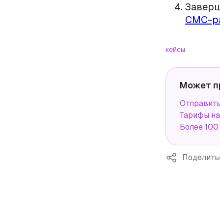
Заверш
СМС-р
кейсы
Может п
Отправит
Тарифы н
Более 100
Поделить