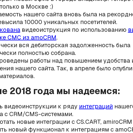
только в Москве :)
емость нашего сайта вновь была на рекордн
евысила 10000 уникальных посетителей.
кована
видеоиструкция по использованию
в
вке СМС из amoCRM
.
чески вся дебиторская задолженность была
чески полностью собрана.
роведены работы над повышением удобства 
ения нашего сайта. Так, в апреле было опубл
материалов.
ле 2018 года мы надеемся:
ь видеоинструкции к ряду
интеграций
нашег
а с CRM/CMS-системами.
отать новые интеграции с CS.CART, amiroCRM
ть новый функционал к интеграциям с amoCR