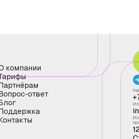
О компании
Тарифы
Партнёрам
На
Вопрос-ответ
+
Блог
Ил
i
Поддержка
Ил
Контакты
пр
1
С