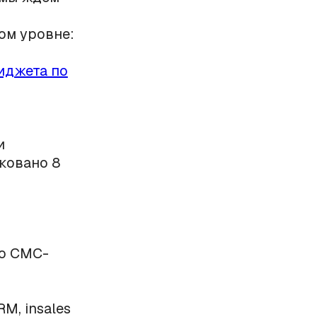
ом уровне:
иджета по
и
иковано 8
о СМС-
M, insales