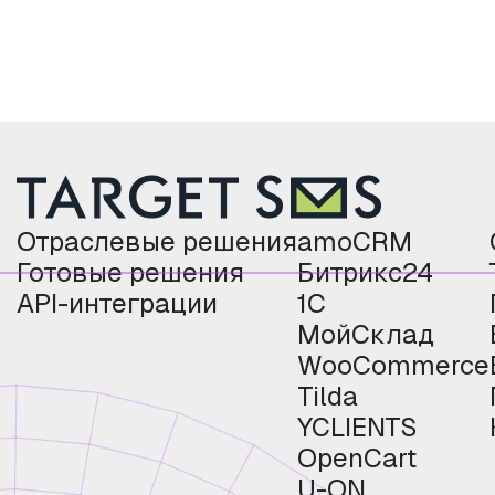
Отраслевые решения
amoCRM
Готовые решения
Битрикс24
API-интеграции
1С
МойСклад
WooCommerce
Tilda
YCLIENTS
OpenCart
U-ON