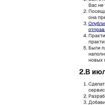
Вас не 
Посеща
она пр
Опубли
отпра
Практи
практи
Были п
наполн
новых 
2.В ию
Сделат
сервис
Разраб
Добави