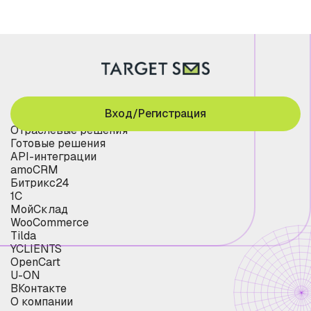
Вход/Регистрация
Отраслевые решения
Готовые решения
API-интеграции
amoCRM
Битрикс24
1С
МойСклад
WooCommerce
Tilda
YCLIENTS
OpenCart
U-ON
ВКонтакте
О компании