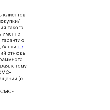
ь клиентов
покупки/
ия такого
дь именно
 гарантию
, банки
не
ний отнюдь
граммного
рая, к тому
 СМС-
бщений (о
х СМС-