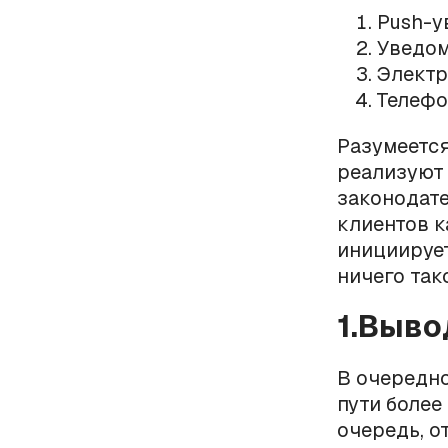
Push-у
Уведом
Электр
Телефо
Разумеется
реализуют 
законодате
клиентов к
инициирует
ничего так
1.Выво
В очередно
пути более
очередь, о