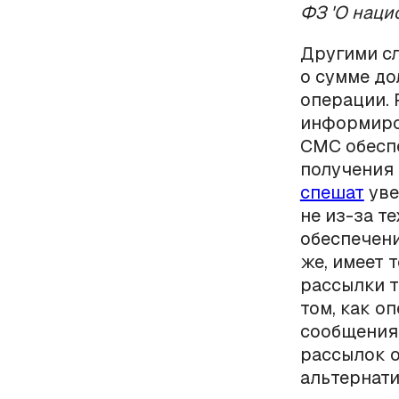
ФЗ 'О наци
Другими сл
о сумме до
операции. 
информиро
СМС обесп
получения 
спешат
уве
не из-за т
обеспечени
же, имеет 
рассылки т
том, как 
сообщения,
рассылок 
альтернати