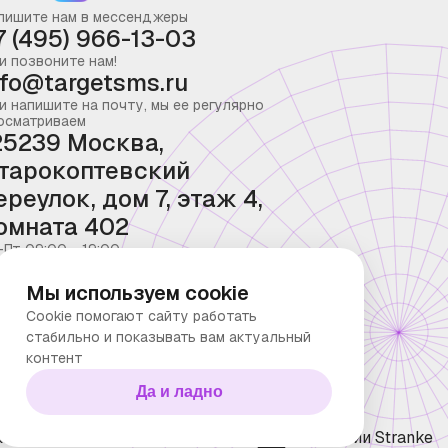
пишите нам в мессенджеры
7 (495) 966-13-03
и позвоните нам!
nfo@targetsms.ru
и напишите на почту, мы ее регулярно
осматриваем
25239 Москва,
тарокоптевский
ереулок, дом 7, этаж 4,
омната 402
-Пт 09:00 - 19:00
Мы используем cookie
Cookie помогают сайту работать
стабильно и показывать вам актуальный
контент
Да и ладно
ка конфиденциальности
Технологии Stranke