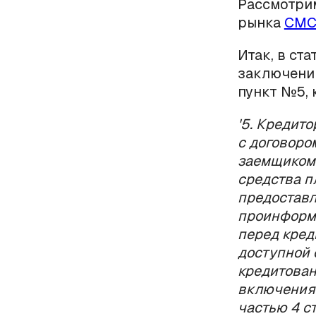
Рассмотрим
рынка
СМС
Итак, в ст
заключения
пункт №5, 
'5. Кредит
с договоро
заемщиком 
средства п
предоставл
проинформи
перед кред
доступной 
кредитован
включения 
частью 4 ст