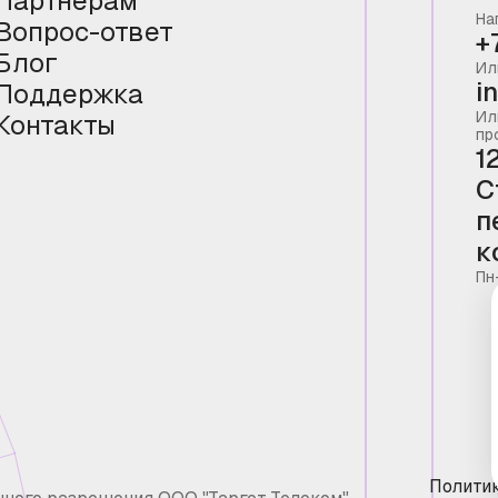
Партнёрам
На
Вопрос-ответ
+
Блог
Ил
i
Поддержка
Ил
Контакты
пр
1
С
п
к
Пн
Полити