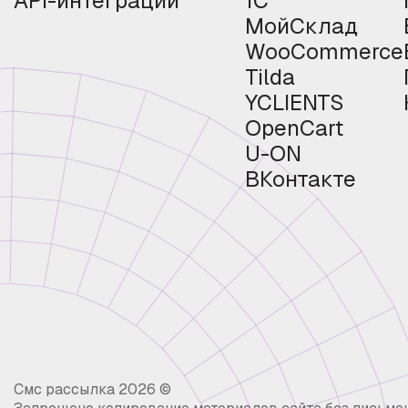
API-интеграции
1С
МойСклад
WooCommerce
Tilda
YCLIENTS
OpenCart
U-ON
ВКонтакте
Смс рассылка 2026 ©