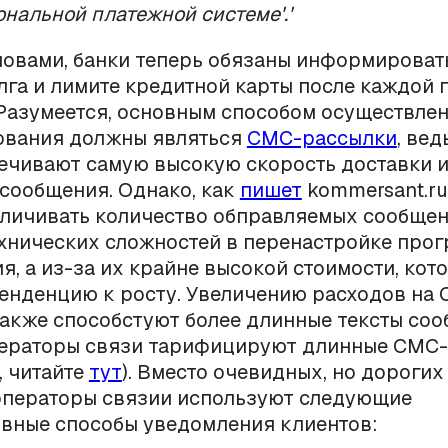
ональной платежной системе'.'
овами, банки теперь обязаны информироват
лга и лимите кредитной карты после каждой 
Разумеется, основным способом осуществлен
вания должны являться
СМС-рассылки
, ве
ечивают самую высокую скорость доставки и
сообщения. Однако, как
пишет
kommersant.ru
личивать количество обправляемых сообще
ехнических сложностей в перенастройке про
я, а из-за их крайне высокой стоимости, кото
тенденцию к росту. Увеличению расходов на
акже способстуют более длинные тексты соо
операторы связи тарифицируют длинные СМС-
 читайте
тут
). Вместо очевидных, но дороги
операторы связии используют следующие
вные способы уведомления клиентов: