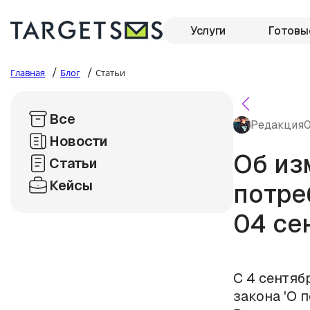
Услуги
Готовы
/
/
Главная
Блог
Статьи
Все
Редакция
0
Новости
Об из
Статьи
Кейсы
потре
04 се
С 4 сентяб
закона 'О п