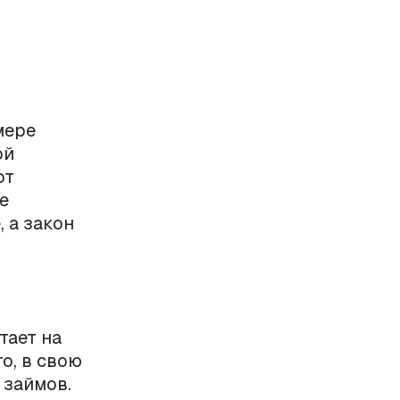
мере
ой
от
е
 а закон
тает на
о, в свою
 займов.