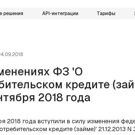
е решения
API-интеграции
Тарифы
4.09.2018
менениях ФЗ 'О
бительском кредите (займ
нтября 2018 года
ря 2018 года вступили в силу изменения фед
отребительском кредите (займе)' 21.12.2013 N