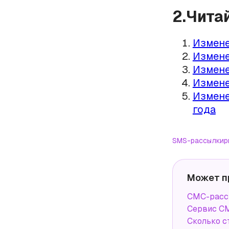
2.Чита
Измене
Измене
Измене
Измене
Измене
года
SMS-рассылки
р
Может п
СМС-рассы
Сервис СМ
Сколько с