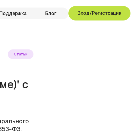
Вход/Регистрация
Поддержка
Блог
Статьи
е)' с
ерального
 353-ФЗ.