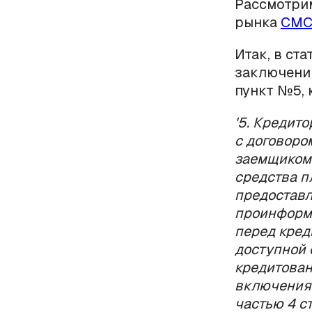
Рассмотрим
рынка
СМС
Итак, в ст
заключения
пункт №5, 
'5. Кредит
с договоро
заемщиком 
средства п
предоставл
проинформи
перед кред
доступной 
кредитован
включения 
частью 4 ст