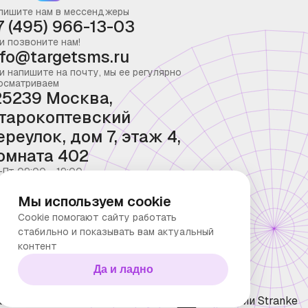
пишите нам в мессенджеры
7 (495) 966-13-03
и позвоните нам!
nfo@targetsms.ru
и напишите на почту, мы ее регулярно
осматриваем
25239 Москва,
тарокоптевский
ереулок, дом 7, этаж 4,
омната 402
-Пт 09:00 - 19:00
Мы используем cookie
Cookie помогают сайту работать
стабильно и показывать вам актуальный
контент
Да и ладно
ка конфиденциальности
Технологии Stranke