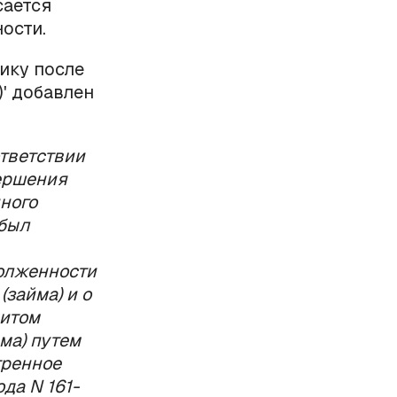
сается
ости.
ику после
' добавлен
ответствии
вершения
ного
 был
олженности
(займа) и о
митом
ма) путем
тренное
да N 161-