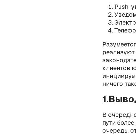
Push-у
Уведом
Электр
Телефо
Разумеется
реализуют 
законодате
клиентов к
инициирует
ничего так
1.Выво
В очередно
пути более
очередь, о