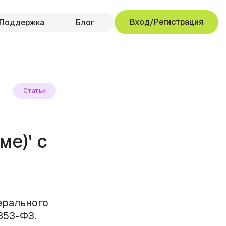
Вход/Регистрация
Поддержка
Блог
Статьи
е)' с
ерального
 353-ФЗ.