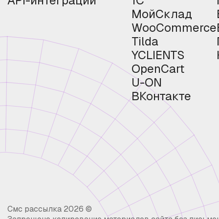
API-интеграции
1С
МойСклад
WooCommerce
Tilda
YCLIENTS
OpenCart
U-ON
ВКонтакте
Смс рассылка 2026 ©