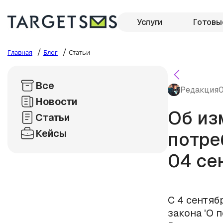
Услуги
Готовы
/
/
Главная
Блог
Статьи
Все
Редакция
0
Новости
Об из
Статьи
Кейсы
потре
04 се
С 4 сентяб
закона 'О п