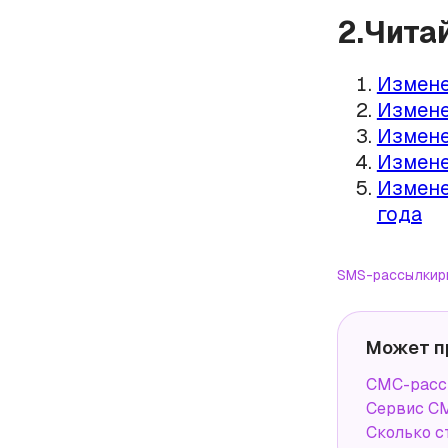
2.Чита
Измене
Измене
Измене
Измене
Измене
года
SMS-рассылки
р
Может п
СМС-рассы
Сервис СМ
Сколько с