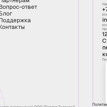
Партнёрам
На
Вопрос-ответ
+
Блог
Ил
i
Поддержка
Ил
Контакты
пр
1
С
п
к
Пн
Полити