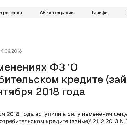
е решения
API-интеграции
Тарифы
4.09.2018
менениях ФЗ 'О
бительском кредите (займ
нтября 2018 года
ря 2018 года вступили в силу изменения фед
отребительском кредите (займе)' 21.12.2013 N