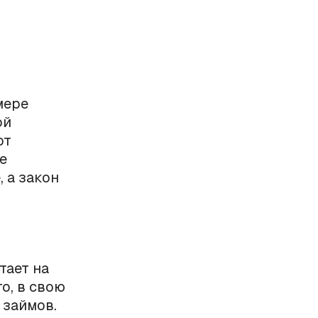
мере
ой
от
е
 а закон
тает на
о, в свою
 займов.