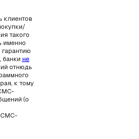
ь клиентов
покупки/
ия такого
дь именно
 гарантию
, банки
не
ний отнюдь
граммного
рая, к тому
 СМС-
бщений (о
х СМС-