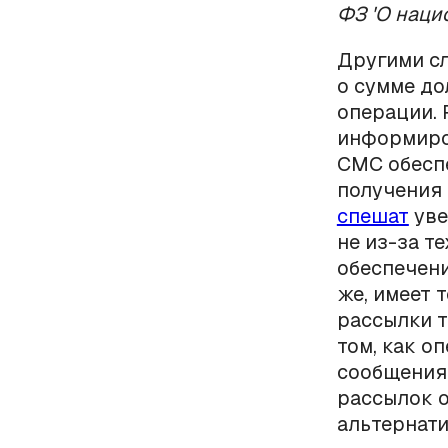
ФЗ 'О наци
Другими сл
о сумме до
операции. 
информиро
СМС обесп
получения 
спешат
уве
не из-за т
обеспечени
же, имеет 
рассылки т
том, как 
сообщения,
рассылок 
альтернати