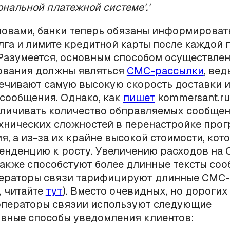
ональной платежной системе'.'
овами, банки теперь обязаны информироват
лга и лимите кредитной карты после каждой 
Разумеется, основным способом осуществлен
вания должны являться
СМС-рассылки
, ве
ечивают самую высокую скорость доставки и
сообщения. Однако, как
пишет
kommersant.ru
личивать количество обправляемых сообще
ехнических сложностей в перенастройке про
я, а из-за их крайне высокой стоимости, кото
тенденцию к росту. Увеличению расходов на
акже способстуют более длинные тексты соо
операторы связи тарифицируют длинные СМС-
 читайте
тут
). Вместо очевидных, но дороги
операторы связии используют следующие
вные способы уведомления клиентов: