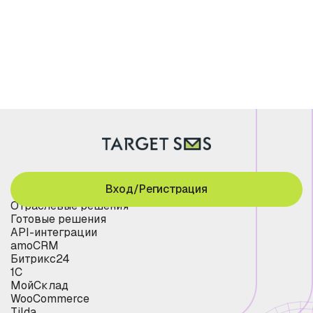
Вход/Регистрация
Отраслевые решения
Готовые решения
API-интеграции
amoCRM
Битрикс24
1С
МойСклад
WooCommerce
Tilda