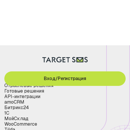
Вход/Регистрация
Отраслевые решения
Готовые решения
API-интеграции
amoCRM
Битрикс24
1С
МойСклад
WooCommerce
Tilda