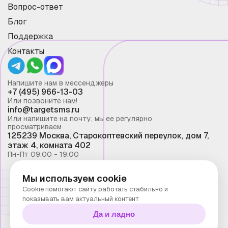
Вопрос-ответ
Блог
Поддержка
Контакты
Напишите нам в мессенджеры
+7 (495) 966-13-03
Или позвоните нам!
info@targetsms.ru
Или напишите на почту, мы ее регулярно
просматриваем
125239 Москва, Старокоптевский переулок, дом 7,
этаж 4, комната 402
Пн-Пт 09:00 - 19:00
Мы используем cookie
Смс рассылка 2026 ©
Cookie помогают сайту работать стабильно и
Запрещено копирование материалов сайта без
показывать вам актуальный контент
письменного разрешения ООО "Таргет Телеком"
Да и ладно
Политика конфиденциальности
Технологии Stranke