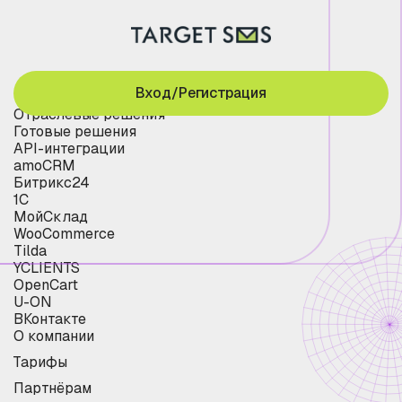
Вход/Регистрация
Отраслевые решения
Готовые решения
API-интеграции
amoCRM
Битрикс24
1С
МойСклад
WooCommerce
Tilda
YCLIENTS
OpenCart
U-ON
ВКонтакте
О компании
Тарифы
Партнёрам