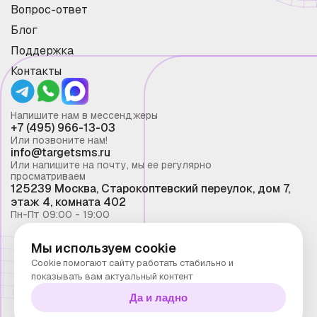
Вопрос-ответ
Блог
Поддержка
Контакты
Напишите нам в мессенджеры
+7 (495) 966-13-03
Или позвоните нам!
info@targetsms.ru
Или напишите на почту, мы ее регулярно
просматриваем
125239 Москва, Старокоптевский переулок, дом 7,
этаж 4, комната 402
Пн-Пт 09:00 - 19:00
Мы используем cookie
Смс рассылка 2026 ©
Cookie помогают сайту работать стабильно и
Запрещено копирование материалов сайта без
показывать вам актуальный контент
письменного разрешения ООО "Таргет Телеком"
Да и ладно
Политика конфиденциальности
Технологии Stranke