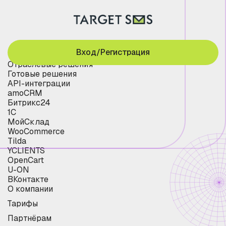
Вход/Регистрация
Отраслевые решения
Готовые решения
API-интеграции
amoCRM
Битрикс24
1С
МойСклад
WooCommerce
Tilda
YCLIENTS
OpenCart
U-ON
ВКонтакте
О компании
Тарифы
Партнёрам