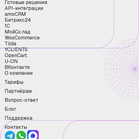
Готовые решения
API-интеграции
amoCRM
Битрикс24
1С
МойСклад
WooCommerce
Tilda
YCLIENTS
OpenCart
U-ON
ВКонтакте
О компании
Тарифы
Партнёрам
Вопрос-ответ
Блог
Поддержка
Контакты