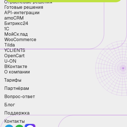
Отраслевые решения
Готовые решения
API-интеграции
amoCRM
Битрикс24
1С
МойСклад
WooCommerce
Tilda
YCLIENTS
OpenCart
U-ON
ВКонтакте
О компании
Тарифы
Партнёрам
Вопрос-ответ
Блог
Поддержка
Контакты