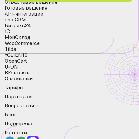
Отраслевые решения
Готовые решения
API-интеграции
amoCRM
Битрикс24
1С
МойСклад
WooCommerce
Tilda
YCLIENTS
OpenCart
U-ON
ВКонтакте
О компании
Тарифы
Партнёрам
Вопрос-ответ
Блог
Поддержка
Контакты