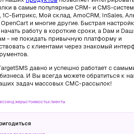
лки в самые популярные CRM- и CMS-систем
, 1С-Битрикс, Мой склад, AmoCRM, InSales, Ал
 OpenCart и многие другие. Быстрая настройк
начать работу в короткие сроки, а Dам и Dа
м - не покидать привычную платформу и
твовать с клиентами через знакомый интер
рументов.
argetSMS давно и успешно работает с самы
бизнеса. И Вы всегда можете обратиться к н
аших задач массовых СМС-рассылок!
ессенджеры
стоимость
клиенты
ригодиться