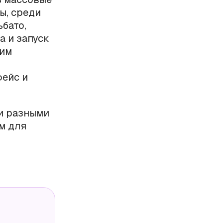
ы, среди
ьбато,
а и запуск
шим
фейс и
ми разными
ам для