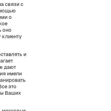
а связи с
омощью
ями о
кое
ь оно
у клиенту
ставлять и
агает
ые дают
ния имели
ланировать
се это
сы Ваших
ь массовые