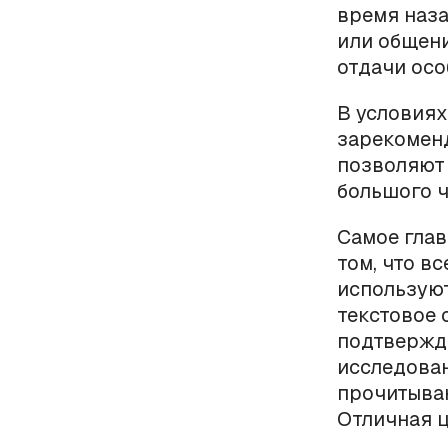
время наза
или общени
отдачи осо
В условиях
зарекомен
позволяют
большого ч
Самое гла
том, что в
используют
текстовое 
подтвержде
исследова
прочитываю
Отличная ц