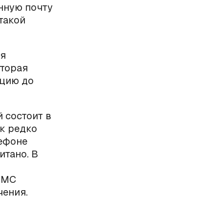
онную почту
такой
бя
оторая
ацию до
 состоит в
ак редко
лефоне
итано. В
СМС
чения.