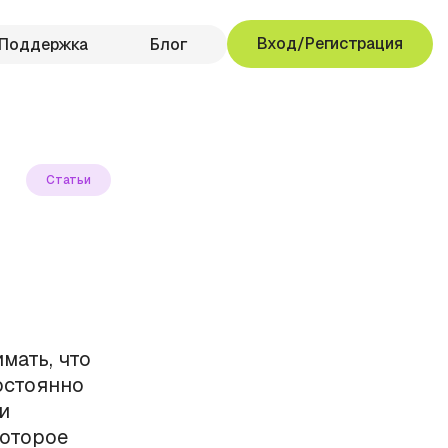
Вход/Регистрация
Поддержка
Блог
Статьи
мать, что
остоянно
и
которое