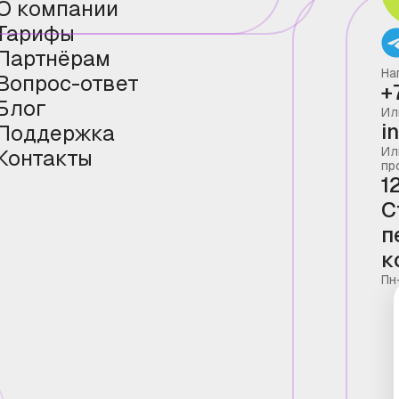
О компании
Тарифы
Партнёрам
На
Вопрос-ответ
+
Блог
Ил
i
Поддержка
Ил
Контакты
пр
1
С
п
к
Пн