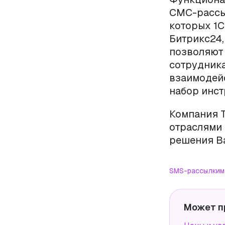
СМС-рассы
которых 1С
Битрикс24,
позволяют 
сотрудника
взаимодейс
набор инст
Компания T
отраслями 
решения В
SMS-рассылки
м
Может п