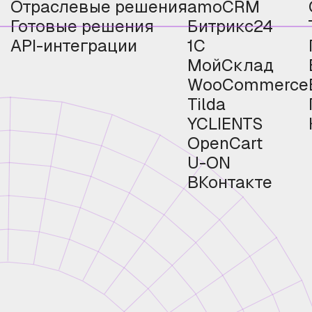
Отраслевые решения
amoCRM
Готовые решения
Битрикс24
API-интеграции
1С
МойСклад
WooCommerce
Tilda
YCLIENTS
OpenCart
U-ON
ВКонтакте