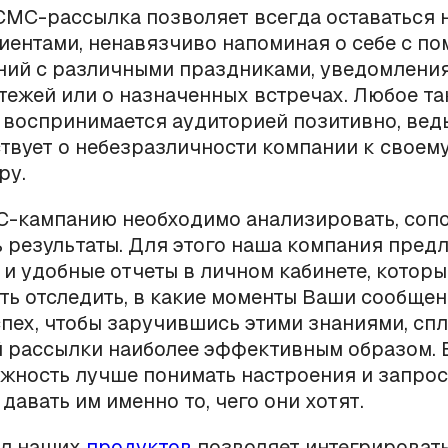
МС-рассылка позволяет всегда оставаться н
ентами, ненавязчиво напоминая о себе с п
ний с различными праздниками, уведомлени
тежей или о назначенных встречах. Любое та
воспринимается аудиторией позитивно, вед
твует о небезразличности компании к своем
ру.
-кампанию необходимо анализировать, сопо
 результаты. Для этого наша компания предл
и удобные отчеты в личном кабинете, котор
ь отследить, в какие моменты Ваши сообще
пех, чтобы заручившись этими знаниями, сп
 рассылки наиболее эффективным образом. В
жность лучше понимать настроения и запро
давать им именно то, чего они хотят.
л наших
продуктов
позволяет интегрироват