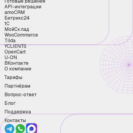
Готовые решения
API-интеграции
amoCRM
Битрикс24
1С
МойСклад
WooCommerce
Tilda
YCLIENTS
OpenCart
U-ON
ВКонтакте
О компании
Тарифы
Партнёрам
Вопрос-ответ
Блог
Поддержка
Контакты