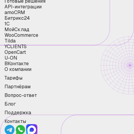
Готовые решения
API-интеграции
amoCRM
Битрикс24
1С
МойСклад
WooCommerce
Tilda
YCLIENTS
OpenCart
U-ON
ВКонтакте
О компании
Тарифы
Партнёрам
Вопрос-ответ
Блог
Поддержка
Контакты