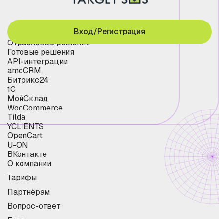
Вход/Регистрация
Отраслевые решения
Готовые решения
API-интеграции
amoCRM
Битрикс24
1С
МойСклад
WooCommerce
Tilda
YCLIENTS
OpenCart
U-ON
ВКонтакте
О компании
Тарифы
Партнёрам
Вопрос-ответ