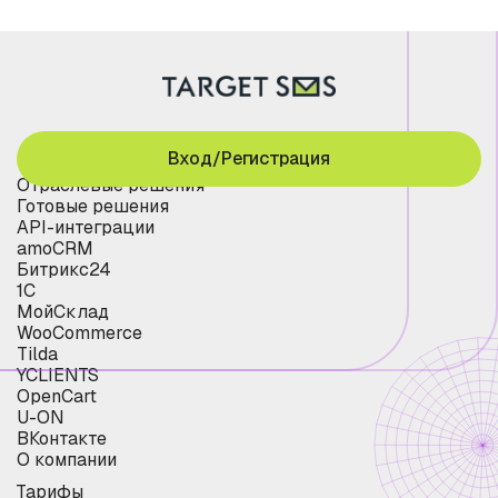
Вход/Регистрация
Отраслевые решения
Готовые решения
API-интеграции
amoCRM
Битрикс24
1С
МойСклад
WooCommerce
Tilda
YCLIENTS
OpenCart
U-ON
ВКонтакте
О компании
Тарифы