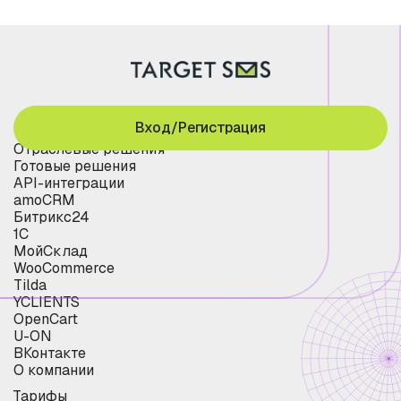
Вход/Регистрация
Отраслевые решения
Готовые решения
API-интеграции
amoCRM
Битрикс24
1С
МойСклад
WooCommerce
Tilda
YCLIENTS
OpenCart
U-ON
ВКонтакте
О компании
Тарифы