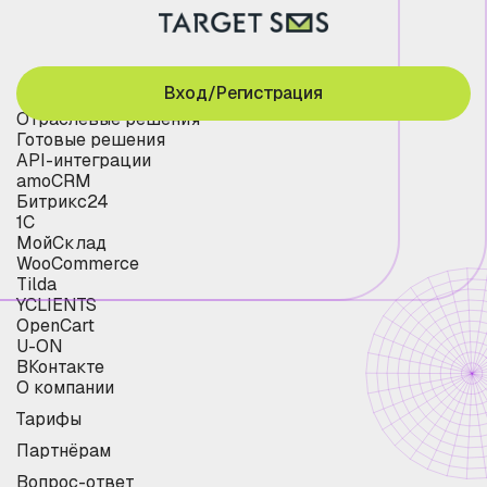
Вход/Регистрация
Отраслевые решения
Готовые решения
API-интеграции
amoCRM
Битрикс24
1С
МойСклад
WooCommerce
Tilda
YCLIENTS
OpenCart
U-ON
ВКонтакте
О компании
Тарифы
Партнёрам
Вопрос-ответ