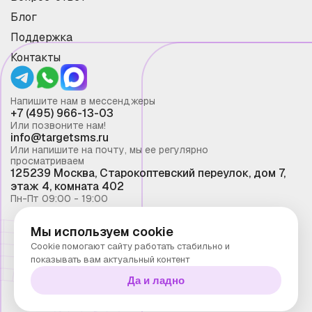
Блог
Поддержка
Контакты
Напишите нам в мессенджеры
+7 (495) 966-13-03
Или позвоните нам!
info@targetsms.ru
Или напишите на почту, мы ее регулярно
просматриваем
125239 Москва, Старокоптевский переулок, дом 7,
этаж 4, комната 402
Пн-Пт 09:00 - 19:00
Мы используем cookie
Смс рассылка 2026 ©
Cookie помогают сайту работать стабильно и
Запрещено копирование материалов сайта без
показывать вам актуальный контент
письменного разрешения ООО "Таргет Телеком"
Да и ладно
Политика конфиденциальности
Технологии Stranke