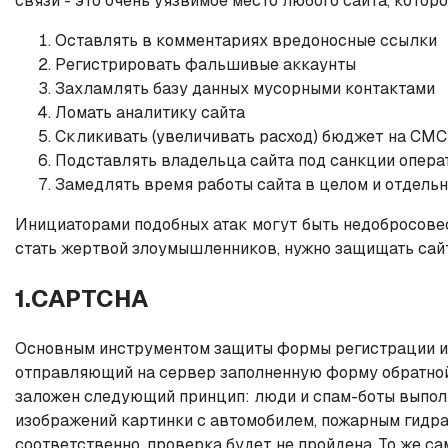
связи - это очень уязвимое место любого сайта, котор
Оставлять в комментариях вредоносные ссылки
Регистрировать фальшивые аккаунты
Захламлять базу данных мусорными контактами
Ломать аналитику сайта
Скликивать (увеличивать расход) бюджет на СМ
Подставлять владельца сайта под санкции опера
Замедлять время работы сайта в целом и отдельны
Инициаторами подобных атак могут быть недобросовес
стать жертвой злоумышленников, нужно защищать сайт
1.CAPTCHA
Основным инструментом защиты формы регистрации или
отправляющий на сервер заполненную форму обратной 
заложен следующий принцип: люди и спам-боты выпол
изображений картинки с автомобилем, пожарным гидран
соответственно, проверка будет не пройдена. То же са