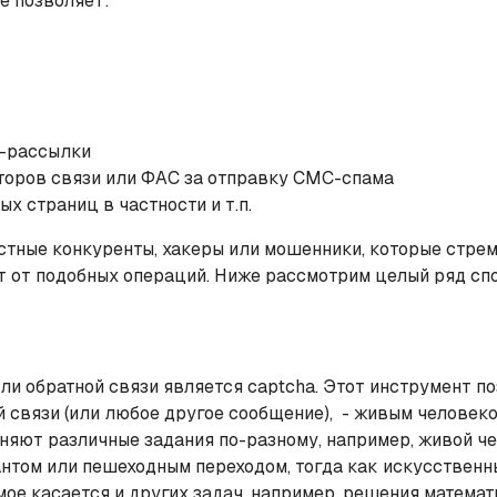
ое позволяет:
С-рассылки
торов связи или ФАС за отправку СМС-спама
х страниц в частности и т.п.
тные конкуренты, хакеры или мошенники, которые стрем
 от подобных операций. Ниже рассмотрим целый ряд спос
 обратной связи является captcha. Этот инструмент поз
связи (или любое другое сообщение), - живым человеко
няют различные задания по-разному, например, живой ч
том или пешеходным переходом, тогда как искусственный
мое касается и других задач, например, решения математ