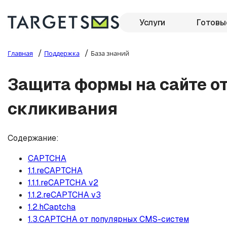
Услуги
Готовы
/
/
Главная
Поддержка
База знаний
Защита формы на сайте от
скликивания
Содержание:
CAPTCHA
1.1.reCAPTCHA
1.1.1.reCAPTCHA v2
1.1.2.reCAPTCHA v3
1.2.hCaptcha
1.3.CAPTCHA от популярных CMS-систем