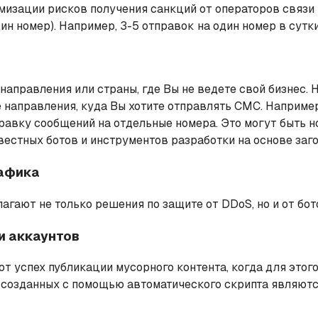
мизации рисков получения санкций от операторов связи
н номер). Например, 3-5 отправок на один номер в сутки
аправления или страны, где Вы не ведете свой бизнес. 
те направления, куда Вы хотите отправлять СМС. Наприме
равку сообщений на отдельные номера. Это могут быть но
естных ботов и инструментов разработки на основе загол
рафика
длагают не только решения по защите от DDoS, но и от бот
и аккаунтов
т успех публикации мусорного контента, когда для этог
, созданных с помощью автоматического скрипта являют