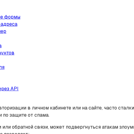
ние формы
-адреса
мер
а
аунтов
ля
ерез API
торизации в личном кабинете или на сайте, часто стал
 по защите от спама.
 или обратной связи, может подвергнуться атакам злоу