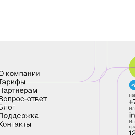
О компании
Тарифы
Партнёрам
На
Вопрос-ответ
+
Блог
Ил
i
Поддержка
Ил
Контакты
пр
1