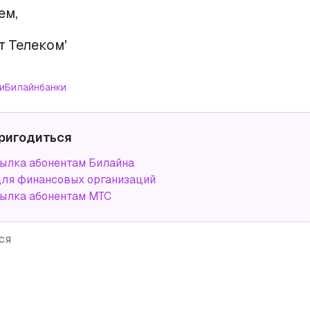
ем,
т Телеком'
и
Билайн
банки
ригодиться
ылка абонентам Билайна
ля финансовых организаций
ылка абонентам МТС
ся