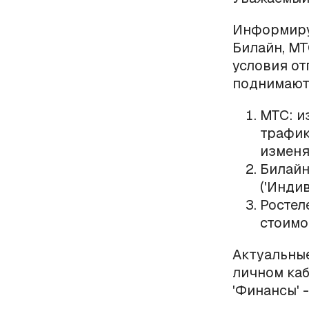
Информируе
Билайн, МТ
условия от
поднимают 
МТС: и
трафик
изменя
Билайн
('Инди
Ростел
стоимо
Актуальны
личном каб
'Финансы' 