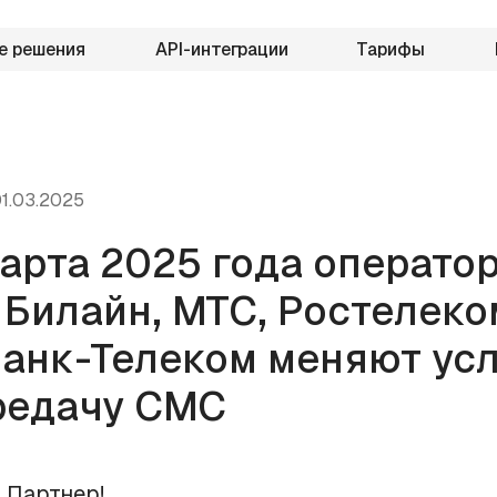
е решения
API-интеграции
Тарифы
1.03.2025
марта 2025 года операто
 Билайн, МТС, Ростелеко
анк-Телеком меняют ус
редачу СМС
 Партнер!