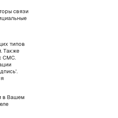
аторы связи
фициальные
щих типов
. Также
х СМС.
ации
дпись'.
ся
и в Вашем
еле