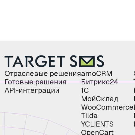
Отраслевые решения
amoCRM
Готовые решения
Битрикс24
API-интеграции
1С
МойСклад
WooCommerce
Tilda
YCLIENTS
OpenCart