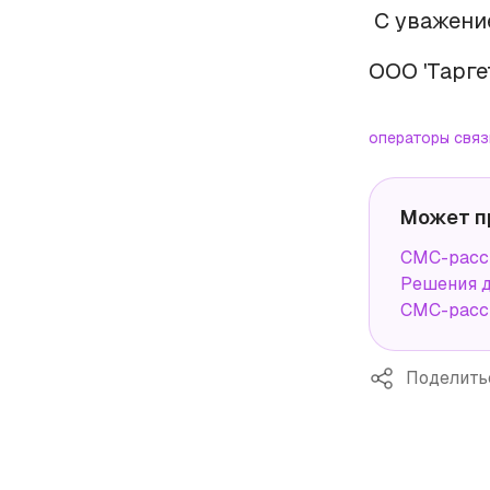
С уважени
ООО 'Тарге
операторы связ
Может п
СМС-расс
Решения д
СМС-расс
Поделить