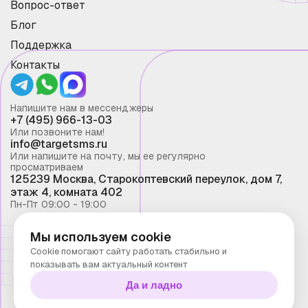
Вопрос-ответ
Блог
Поддержка
Контакты
Напишите нам в мессенджеры
+7 (495) 966-13-03
Или позвоните нам!
info@targetsms.ru
Или напишите на почту, мы ее регулярно
просматриваем
125239 Москва, Старокоптевский переулок, дом 7,
этаж 4, комната 402
Пн-Пт 09:00 - 19:00
Мы используем cookie
Смс рассылка 2026 ©
Cookie помогают сайту работать стабильно и
Запрещено копирование материалов сайта без
показывать вам актуальный контент
письменного разрешения ООО "Таргет Телеком"
Да и ладно
Политика конфиденциальности
Технологии Stranke