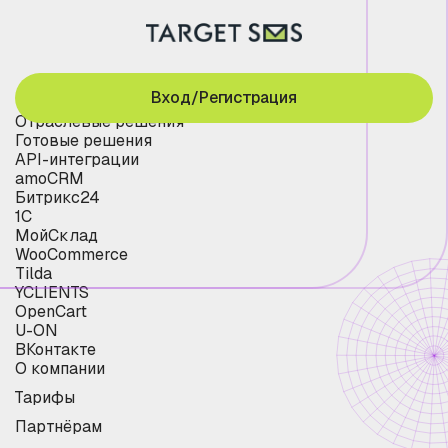
Вход/Регистрация
Отраслевые решения
Готовые решения
API-интеграции
amoCRM
Битрикс24
1С
МойСклад
WooCommerce
Tilda
YCLIENTS
OpenCart
U-ON
ВКонтакте
О компании
Тарифы
Партнёрам