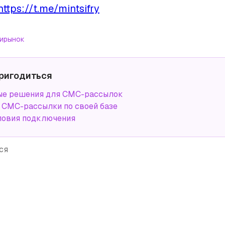
https://t.me/mintsifry
и
рынок
ригодиться
ые решения для СМС-рассылок
СМС-рассылки по своей базе
ловия подключения
ся