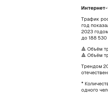
Интернет
Трафик ро
год показа
2023 годом
до 188 530 
🔺 Объём т
🔺 Объём т
Трендом 20
отечествен
* Количест
одного чел