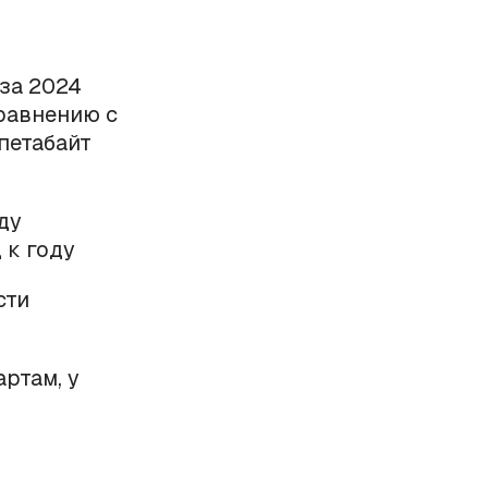
за 2024
сравнению с
петабайт
ду
 к году
сти
ртам, у