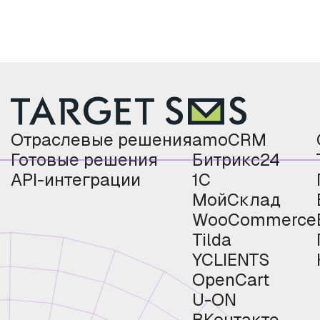
Отраслевые решения
amoCRM
Готовые решения
Битрикс24
API-интеграции
1С
МойСклад
WooCommerce
Tilda
YCLIENTS
OpenCart
U-ON
ВКонтакте