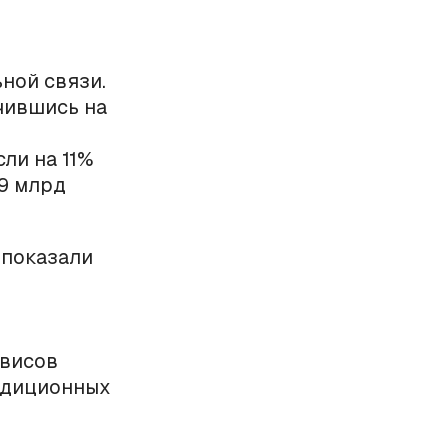
ной связи.
чившись на
ли на 11%
79 млрд
 показали
рвисов
адиционных