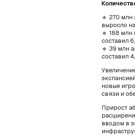
Количеств
🔹 270 млн
выросло на
🔹 188 млн
составил 6
🔹 39 млн 
составил 4
Увеличение
экспансией
новые игро
связи и об
Прирост а
расширение
вводом в э
инфрастру