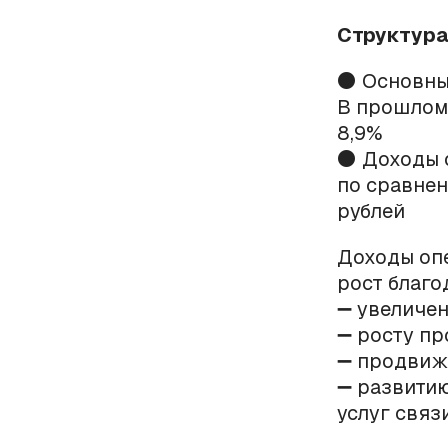
Структура
⚫️ Основны
В прошлом 
8,9%
⚫️ Доходы 
по сравнен
рублей
Доходы оп
рост благо
➖ увеличе
➖ росту п
➖ продвиж
➖ развити
услуг связ