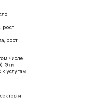
сло
, рост
а, рост
том числе
). Эти
 к услугам
сектор и