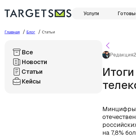
Услуги
Готовы
/
/
Главная
Блог
Статьи
Все
Редакция
2
Новости
Итоги
Статьи
Кейсы
телек
Минцифры 
отечествен
российских
на 7,8% бо