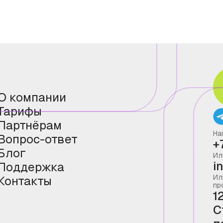
О компании
Тарифы
Партнёрам
На
Вопрос-ответ
+
Блог
Ил
i
Поддержка
Ил
Контакты
пр
1
С