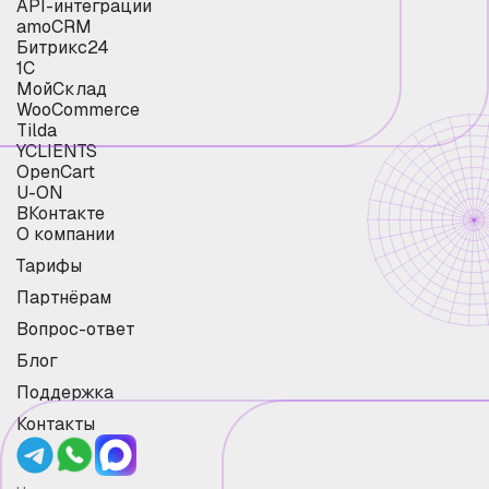
API-интеграции
amoCRM
Битрикс24
1С
МойСклад
WooCommerce
Tilda
YCLIENTS
OpenCart
U-ON
ВКонтакте
О компании
Тарифы
Партнёрам
Вопрос-ответ
Блог
Поддержка
Контакты