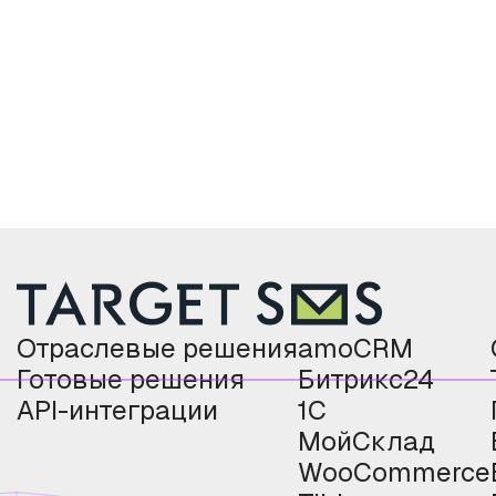
Отраслевые решения
amoCRM
Готовые решения
Битрикс24
API-интеграции
1С
МойСклад
WooCommerce