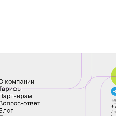
О компании
Тарифы
Партнёрам
На
Вопрос-ответ
+
Блог
Ил