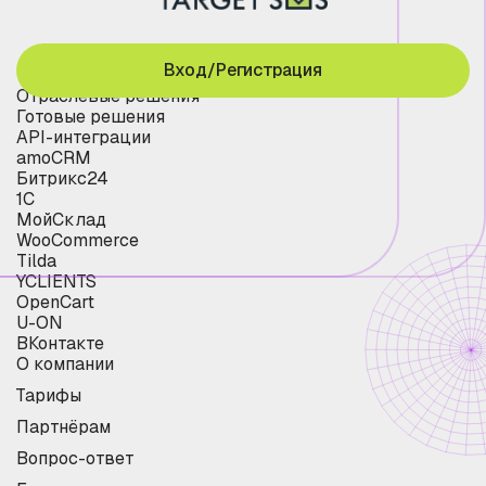
Вход/Регистрация
Отраслевые решения
Готовые решения
API-интеграции
amoCRM
Битрикс24
1С
МойСклад
WooCommerce
Tilda
YCLIENTS
OpenCart
U-ON
ВКонтакте
О компании
Тарифы
Партнёрам
Вопрос-ответ