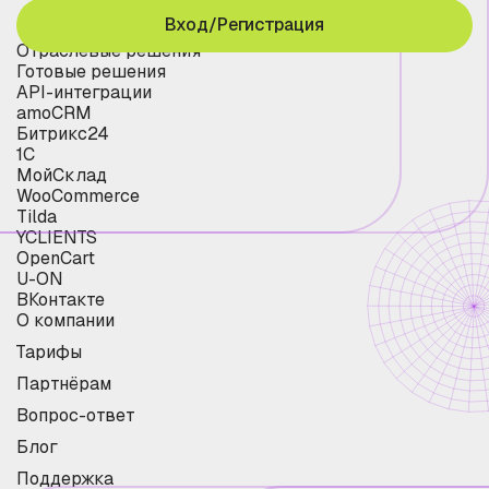
Вход/Регистрация
Отраслевые решения
Готовые решения
API-интеграции
amoCRM
Битрикс24
1С
МойСклад
WooCommerce
Tilda
YCLIENTS
OpenCart
U-ON
ВКонтакте
О компании
Тарифы
Партнёрам
Вопрос-ответ
Блог
Поддержка