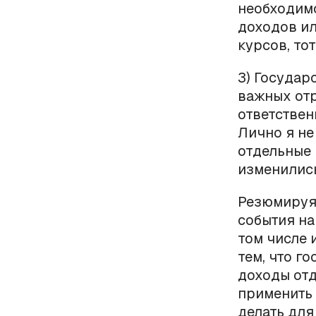
необходимо
доходов ил
курсов, тот
3) Государ
важных отр
ответствен
Лично я не
отдельные 
изменились
Резюмируя 
события на
том числе 
тем, что г
доходы отд
применить 
делать для 