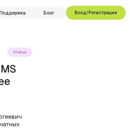
Вход/Регистрация
Поддержка
Блог
Статьи
SMS
ее
ргеевич
ечатных