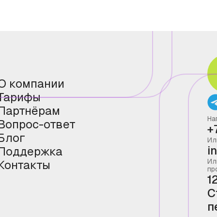
О компании
Тарифы
Партнёрам
На
Вопрос-ответ
+
Блог
Ил
i
Поддержка
Ил
Контакты
пр
1
С
п