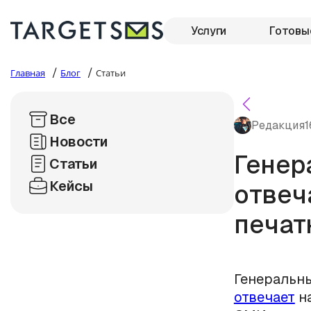
Услуги
Готовы
/
/
Главная
Блог
Статьи
Все
Редакция
1
Новости
Генер
Статьи
Кейсы
отвеч
печат
Генеральн
отвечает
на