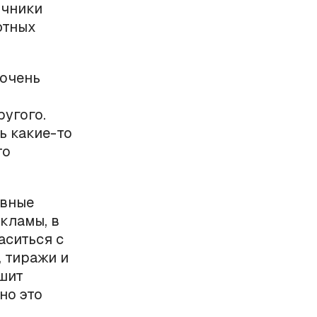
очники
ютных
 очень
ругого.
ь какие-то
то
ивные
кламы, в
аситься с
, тиражи и
ешит
но это