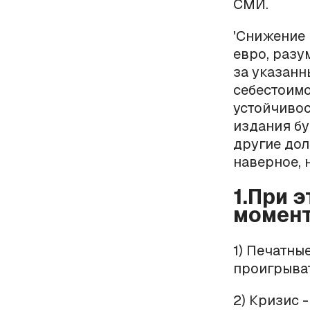
СМИ.
'Снижение 
евро, разу
за указанн
себестоимо
устойчивос
издания б
другие дол
наверное, 
1.При 
момент
1) Печатны
проигрыват
2) Кризис -