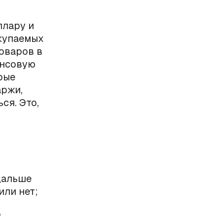
ллару и
окупаемых
товаров в
ансовую
рые
аржи,
ся. Это,
дальше
или нет;
о