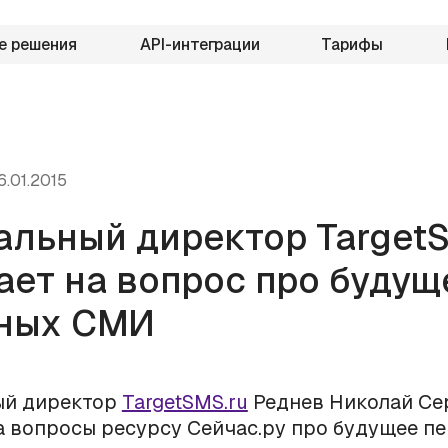
е решения
API-интеграции
Тарифы
6.01.2015
альный директор Target
ает на вопрос про будущ
ных СМИ
ый директор
TargetSMS.ru
Реднев Николай Се
 вопросы ресурсу Сейчас.ру про будущее п