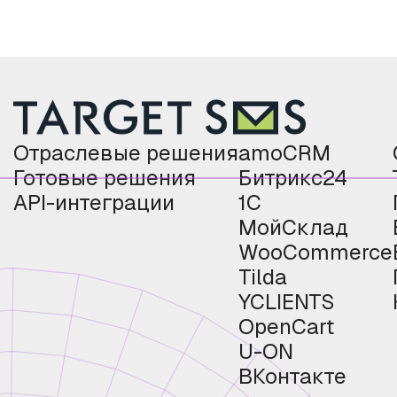
Отраслевые решения
amoCRM
Готовые решения
Битрикс24
API-интеграции
1С
МойСклад
WooCommerce
Tilda
YCLIENTS
OpenCart
U-ON
ВКонтакте