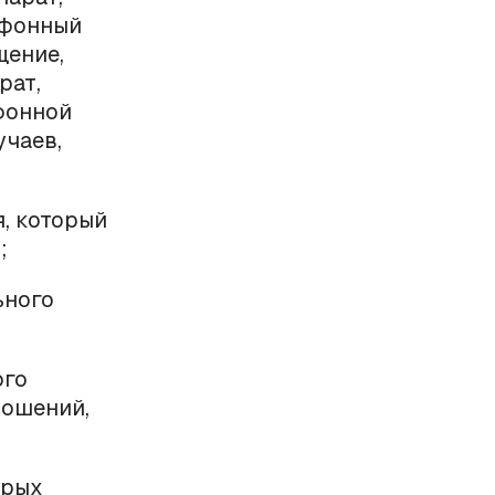
ефонный
щение,
рат,
ефонной
учаев,
я, который
;
ьного
ого
ношений,
орых