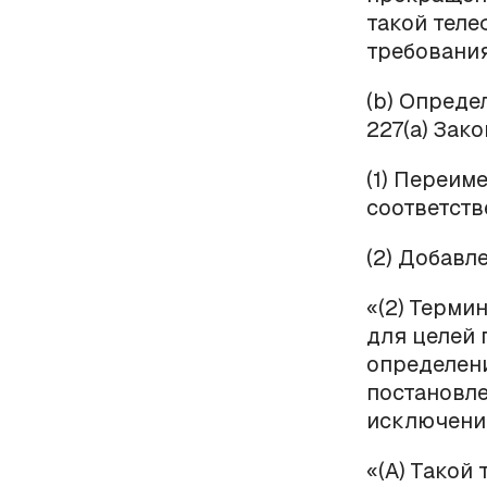
такой теле
требования
(
b
) Опреде
227(
a
) Зако
(1) Переиме
соответств
(2) Добавл
«(2) Терми
для целей 
определени
постановле
исключение
«(А) Такой