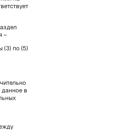
ветствует
Раздел
я –
(3) по (5)
ючительно
 данное в
альных
между