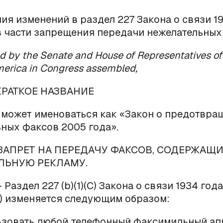
ия изменений в раздел 227 Закона о связи 19
) в части запрещения передачи нежелательных
ed by the Senate and House of Representatives of
merica in Congress assembled,
КРАТКОЕ
НАЗВАНИЕ
 может именоваться как «Закон о предотвра
ных факсов 2005 года».
 ЗАПРЕТ НА ПЕРЕДАЧУ ФАКСОВ, СОДЕРЖАЩ
ЛЬНУЮ РЕКЛАМУ.
- Раздел 227 (
b
)(1)(C) Закона о связи 1934 год
C)) изменяется следующим образом:
ьзовать любой телефонный факсимильный ап