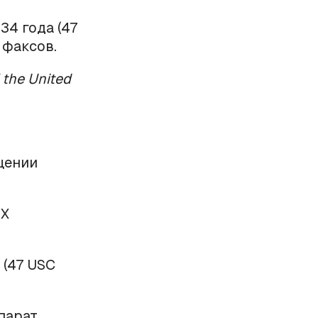
34 года (47
 факсов.
 the United
щении
ИХ
а (47 USC
парат,