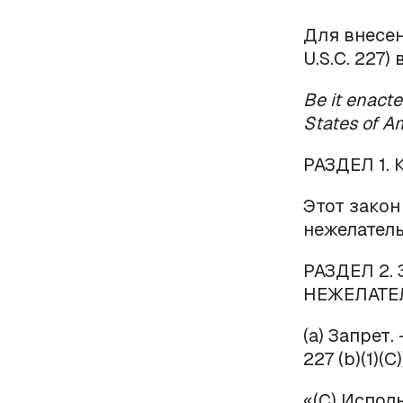
Для внесен
U.S.C. 227
Be it enact
States of A
РАЗДЕЛ
1.
Этот закон
нежелатель
РАЗДЕЛ 2.
НЕЖЕЛАТЕ
(
a
) Запрет. 
227 (
b
)(1)(
«(C) Испол