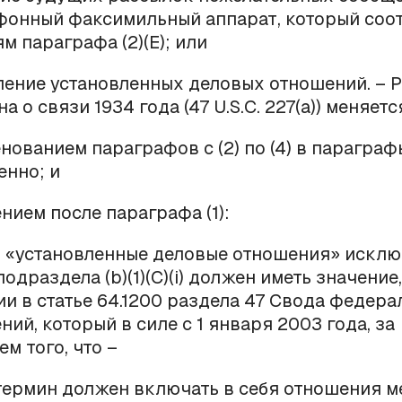
фонный факсимильный аппарат, который соот
м параграфа (2)(
E
); или
ление установленных деловых отношений. – 
на о связи 1934 года (47
U
.
S
.
C
. 227(
a
)) меняетс
нованием параграфов с (2) по (4) в параграфы 
енно; и
ением после параграфа (1):
н «установленные деловые отношения» искл
подраздела (
b
)(1)(
C
)(
i
) должен иметь значение,
и в статье 64.1200 раздела 47 Свода федер
ний, который в силе с 1 января 2003 года, за
м того, что –
 термин должен включать в себя отношения 