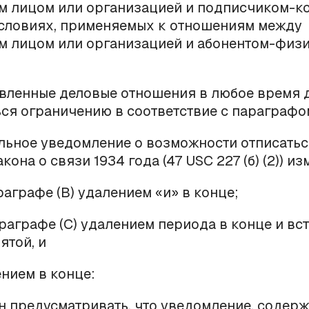
м лицом или организацией и подписчиком-к
условиях, применяемых к отношениям между
м лицом или организацией и абонентом-физ
овленные деловые отношения в любое время
ся ограничению в соответствие с параграфом
ельное уведомление о возможности отписатьс
Закона о связи 1934 года (47 USC 227 (б) (2)) и
раграфе (
B
) удалением «и» в конце;
араграфе (С) удалением периода в конце и вс
ятой, и
ением в конце:
н предусматривать, что уведомление, содер