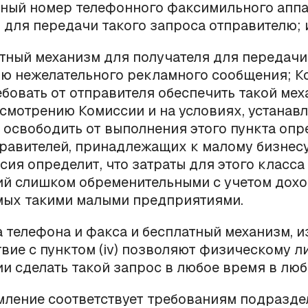
тный номер телефонного факсимильного аппа
 для передачи такого запроса отправителю; 
атный механизм для получателя для передачи
лю нежелательного рекламного сообщения; К
бовать от отправителя обеспечить такой мех
усмотрению Комиссии и на условиях, устанав
 освободить от выполнения этого пункта оп
равителей, принадлежащих к малому бизнесу
сия определит, что затраты для этого класса
й слишком обременительными с учетом дохо
мых такими малыми предприятиями.
а телефона и факса и бесплатный механизм, 
вие с пунктом (
iv
) позволяют физическому л
и сделать такой запрос в любое время в люб
мление соответствует требованиям подраздел