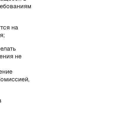
ребованиям
тся на
я;
делать
ения не
ение
Комиссией,
в