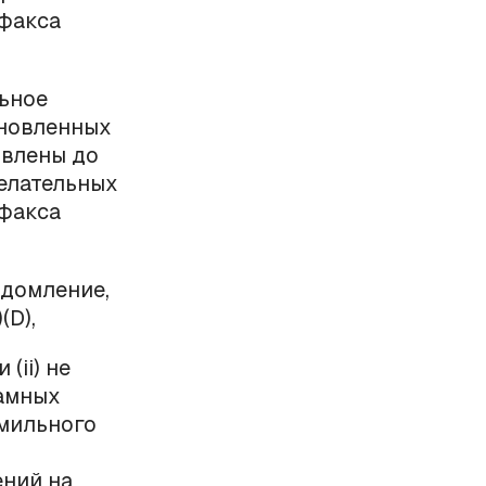
 факса
льное
ановленных
овлены до
елательных
 факса
едомление,
(D),
 и (
ii
) не
амных
мильного
ний на