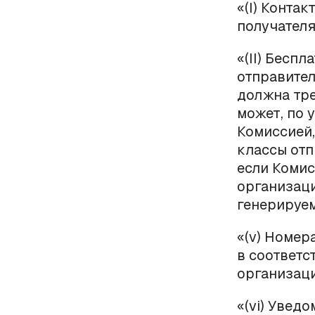
«(
I
) Контак
получателя
«(
II
) Беспл
отправите
должна тре
может, по 
Комиссией,
классы отп
если Комис
организаци
генерируе
«(
v
) Номер
в соответст
организаци
«(
vi
) Уведо