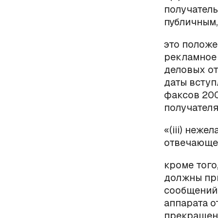
получатель
публичным,
это положе
рекламное 
деловых от
даты вступ
факсов 200
получателя
«(
iii
) нежел
отвечающее
кроме того
должны пр
сообщений
аппарата о
прекращен