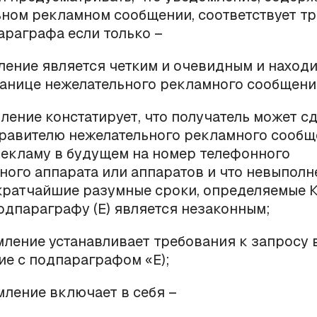
ном рекламном сообщении, соответствует т
араграфа если только –
ление является четким и очевидным и находи
анице нежелательного рекламного сообщени
ление констатирует, что получатель может с
равителю нежелательного рекламного сообщ
екламу в будущем на номер телефонного
ого аппарата или аппаратов и что невыполн
кратчайшие разумные сроки, определяемые 
одпараграфу (
E
) является незаконным;
мление устанавливает требования к запросу 
ие с подпараграфом «
E
);
мление включает в себя –