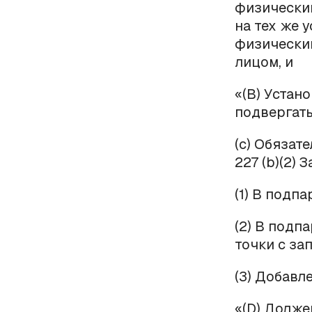
физически
на тех же 
физически
лицом, и
«(В) Устан
подвергать
(с) Обязат
227 (
b
)(2) 
(1) В подпа
(2) В подп
точки с зап
(3) Добавл
«(D) Долже