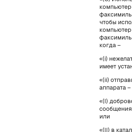
компьютер 
факсимиль
чтобы испо
компьютер 
факсимильн
когда –
«(
i
) нежела
имеет уста
«(
ii
) отпра
аппарата –
«(
I
) добров
сообщения 
или
«(
II
) в ката