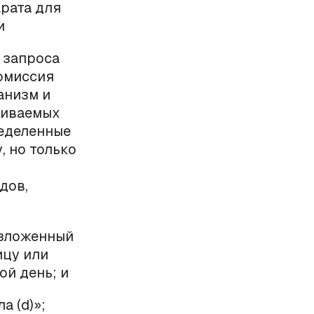
рата для
и
 запроса
омиссия
анизм и
ливаемых
ределенные
, но только
дов,
изложенный
ицу или
ой день; и
а (
d
)»;