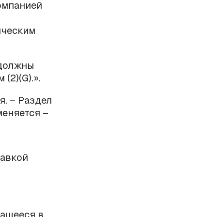
омпанией
ическим
 должны
 (2)(
G
).».
я. – Раздел
зменяется –
тавкой
жащееся в