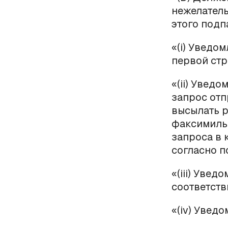
нежелатель
этого подп
«(
i
) Уведом
первой стр
«(
ii
) Уведом
запрос отп
высылать р
факсимильн
запроса в 
согласно п
«(
iii
) Уведо
соответств
«(
iv
) Уведо