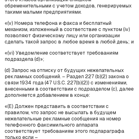
обременительными с учетом доходов, генерируемых
такими малыми предприятиями.
«(
v
) Номера телефона и факса и бесплатный
механизм, изложенный в соответствие с пунктом (
iv
)
позволяют физическому лицу или организации
сделать такой запрос в любое время в любой день; и
«(
vi
) Уведомление соответствует требованиям
подраздела (
d
)»;
(
d
) Запрос на отписку от будущих нежелательных
рекламных сообщений. – Раздел 227 (
b
)(2) закона о
связи 1934 года (47
U
.
S
.
C
. 227(
b
)(2)) с изменениями,
внесенными в соответствии с подразделом (с), далее
дополняется добавлением в конце:
«(
E
) Должен представить в соответствии с
правилом, что запрос не высылать в будущем
нежелательные рекламные сообщения на номер
телефонного факсимильного аппарата
соответствует требованиям этого подпараграфа
только если –