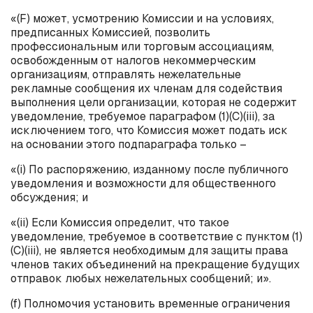
«(
F
) может, усмотрению Комиссии и на условиях,
предписанных Комиссией, позволить
профессиональным или торговым ассоциациям,
освобожденным от налогов некоммерческим
организациям, отправлять нежелательные
рекламные сообщения их членам для содействия
выполнения цели организации, которая не содержит
уведомление, требуемое параграфом (1)(
C
)(
iii
), за
исключением того, что Комиссия может подать иск
на основании этого подпараграфа только –
«(
i
) По распоряжению, изданному после публичного
уведомления и возможности для общественного
обсуждения; и
«(
ii
) Если Комиссия определит, что такое
уведомление, требуемое в соответствие с пунктом (1)
(
C
)(
iii
), не является необходимым для защиты права
членов таких объединений на прекращение будущих
отправок любых нежелательных сообщений; и».
(
f
) Полномочия установить временные ограничения