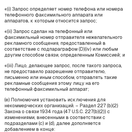
«(
i
) Запрос определяет номер телефона или номера
телефонного факсимильного аппарата или
аппаратов, к которым относится запрос;
«(
ii
) Запрос сделан на телефонный или
факсимильный номер отправителя нежелательного
рекламного сообщения, предоставленный в
соответствие с подпараграфом (D)(
iv
) или любым
другим способом связи, определенным Комиссией; и
«(
iii
) Лицо, делающее запрос, после такого запроса,
не предоставило разрешение отправителю,
письменно или иным способом, отправлять такие
рекламные сообщения этому лицу на его
телефонный факсимильный аппарат;
(
e
) Полномочия установить исключения для
некоммерческих организаций. – Раздел 227 (
b
)(2)
Закона о связи 1934 года (47
U
.
S
.
C
. 227(
b
)(2)) с
изменениями, внесенными в соответствии с
подразделами (с) и (
d
), далее дополняется
добавлением в конце: