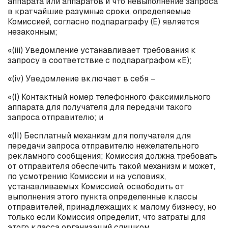
аппарата или аппаратов и что невыполнение запроса
в кратчайшие разумные сроки, определяемые
Комиссией, согласно подпараграфу (
E
) является
незаконным;
«(
iii
) Уведомление устанавливает требования к
запросу в соответствие с подпараграфом «
E
);
«(
iv
) Уведомление включает в себя –
«(
I
) Контактный номер телефонного факсимильного
аппарата для получателя для передачи такого
запроса отправителю; и
«(
II
) Бесплатный механизм для получателя для
передачи запроса отправителю нежелательного
рекламного сообщения; Комиссия должна требовать
от отправителя обеспечить такой механизм и может,
по усмотрению Комиссии и на условиях,
устанавливаемых Комиссией, освободить от
выполнения этого пункта определенные классы
отправителей, принадлежащих к малому бизнесу, но
только если Комиссия определит, что затраты для
этого класса организаций слишком