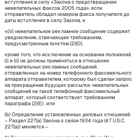
вступления в силу «Закона о предотвращении
нежелательных факсов 2005 года», если
отправитель обладал номером факса получателя до
даты вступления в силу Закона, и
«(
iii
) нежелательное рекламное сообщение содержит
уведомление, отвечающее требованиям,
предусмотренным пунктом (2)(D),
кроме того, что исключение на основании положений
(
i
) и (
ii
) не должны применяться в отношении
нежелательных рекламных сообщений,
отправленных на номер телефонного факсимильного
аппарата отправителем, которому был сделан запрос
на прекращение будущих рассылок нежелательных
сообщений на такой телефонный факсимильный
аппарат, который соответствует требованиям
параграфа (2)(
E
); или
(
b
) Определение установленных деловых отношений.
– Раздел 227(
a
) Закона о связи 1934 года (47
U
.
S
.
C
.
227(
a
)) меняется –