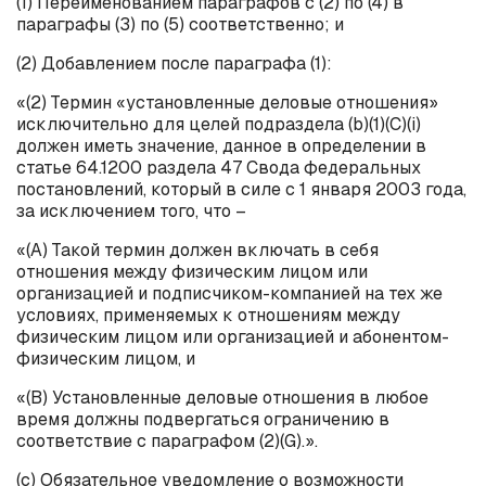
(1) Переименованием параграфов с (2) по (4) в
параграфы (3) по (5) соответственно; и
(2) Добавлением после параграфа (1):
«(2) Термин «установленные деловые отношения»
исключительно для целей подраздела (
b
)(1)(
C
)(
i
)
должен иметь значение, данное в определении в
статье 64.1200 раздела 47 Свода федеральных
постановлений, который в силе с 1 января 2003 года,
за исключением того, что –
«(А) Такой термин должен включать в себя
отношения между физическим лицом или
организацией и подписчиком-компанией на тех же
условиях, применяемых к отношениям между
физическим лицом или организацией и абонентом-
физическим лицом, и
«(В) Установленные деловые отношения в любое
время должны подвергаться ограничению в
соответствие с параграфом (2)(
G
).».
(с) Обязательное уведомление о возможности