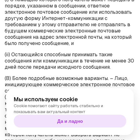
порядке, указанном в сообщении, ответное
электронное почтовое сообщение или использовать
другую форму Интернет-коммуникации с
требованием у этому отправителю не отправлять в
будущем коммерческие электронные почтовые
сообщения на адрес электронной почты, на который
было получено сообщение, и
(
ii
) Остающийся способным принимать такие
сообщения или коммуникации в течение не менее 30
дней после передачи исходного сообщения.
(B) Более подробные возможные варианты. – Лицо,
инициирующее коммерческое электронное почтовое
сообщение, может соответствовать подпараграфу
(
A
)(
i
), предлагая получателю список или меню, из
Мы используем cookie
которого получатель может выбрать определенные
Cookie помогают сайту работать стабильно и
типы коммерческих электронных почтовых
показывать вам актуальный контент
сообщений, которые получатель хочет получать или
Да и ладно
не хочет получать от отправителя, если список или
меню включает в себя возможность, согласно
которой получатель может выбрать вариант не