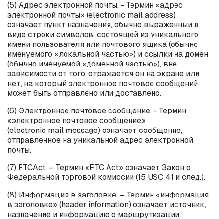
(5) Адрес электронной почты. - Термин «адрес
электронной почты» (
electronic
mail
address
)
означает пункт назначения, обычно выраженный в
виде строки символов, состоящей из уникального
имени пользователя или почтового ящика (обычно
именуемого «локальной частью») и ссылки на домен
(обычно именуемой «доменной частью»), вне
зависимости от того, отражается он на экране или
нет, на который электронное почтовое сообщений
может быть отправлено или доставлено.
(6) Электронное почтовое сообщение. - Термин
«электронное почтовое сообщение»
(
electronic
mail
message
) означает сообщение,
отправленное на уникальной адрес электронной
почты.
(7)
FTC
Act
. – Термин «
FTC
Act
» означает Закон о
Федеральной торговой комиссии (15 USC 41 и след.).
(8) Информация в заголовке. – Термин «информация
в заголовке» (
header
information
) означает источник,
назначение и информацию о маршрутизации,