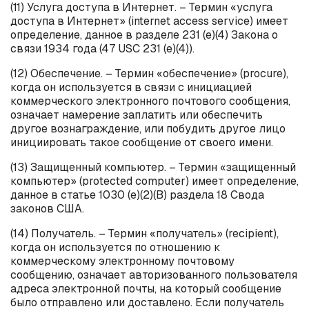
(11) Услуга доступа в Интернет. – Термин «услуга
доступа в Интернет» (
internet
access
service
) имеет
определение, данное в разделе 231 (е)(4) Закона о
связи 1934 года (47 USC 231 (е)(4)).
(12) Обеспечение. – Термин «обеспечение» (
procure
),
когда он используется в связи с инициацией
коммерческого электронного почтового сообщения,
означает намерение заплатить или обеспечить
другое вознаграждение, или побудить другое лицо
инициировать такое сообщение от своего имени.
(13) Защищенный компьютер. – Термин «защищенный
компьютер» (
protected
computer
) имеет определение,
данное в статье 1030 (
e
)(2)(B) раздела 18 Свода
законов США.
(14) Получатель. – Термин «получатель» (
recipient
),
когда он используется по отношению к
коммерческому электронному почтовому
сообщению, означает авторизованного пользователя
адреса электронной почты, на который сообщение
было отправлено или доставлено. Если получатель