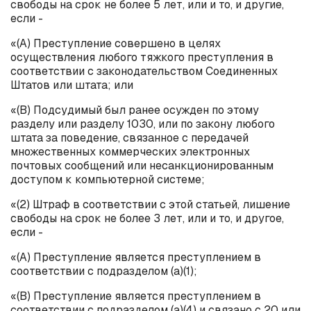
свободы на срок не более 5 лет, или и то, и другие,
если -
«(
A
) Преступление совершено в целях
осуществления любого тяжкого преступления в
соответствии с законодательством Соединенных
Штатов или штата; или
«(B) Подсудимый был ранее осужден по этому
разделу или разделу 1030, или по закону любого
штата за поведение, связанное с передачей
множественных коммерческих электронных
почтовых сообщений или несанкционированным
доступом к компьютерной системе;
«(2) Штраф в соответствии с этой статьей, лишение
свободы на срок не более 3 лет, или и то, и другое,
если -
«(
A
) Преступление является преступлением в
соответствии с подразделом (
a
)(1);
«(B) Преступление является преступлением в
соответствии с подразделом (
a
)(4) и связано с 20 или