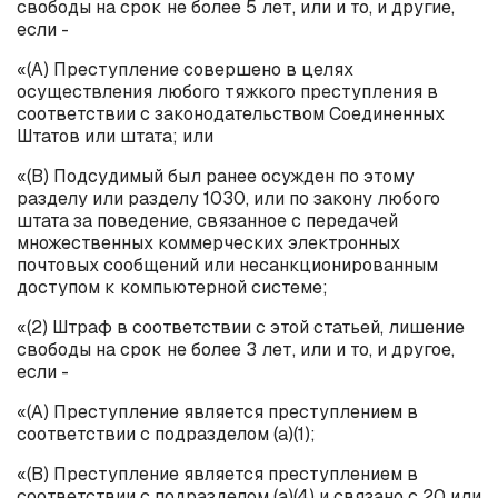
свободы на срок не более 5 лет, или и то, и другие,
если -
«(
A
) Преступление совершено в целях
осуществления любого тяжкого преступления в
соответствии с законодательством Соединенных
Штатов или штата; или
«(B) Подсудимый был ранее осужден по этому
разделу или разделу 1030, или по закону любого
штата за поведение, связанное с передачей
множественных коммерческих электронных
почтовых сообщений или несанкционированным
доступом к компьютерной системе;
«(2) Штраф в соответствии с этой статьей, лишение
свободы на срок не более 3 лет, или и то, и другое,
если -
«(
A
) Преступление является преступлением в
соответствии с подразделом (
a
)(1);
«(B) Преступление является преступлением в
соответствии с подразделом (
a
)(4) и связано с 20 или