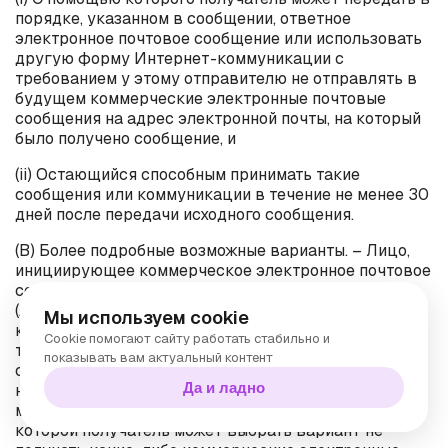
порядке, указанном в сообщении, ответное
электронное почтовое сообщение или использовать
другую форму Интернет-коммуникации с
требованием у этому отправителю не отправлять в
будущем коммерческие электронные почтовые
сообщения на адрес электронной почты, на который
было получено сообщение, и
(
ii
) Остающийся способным принимать такие
сообщения или коммуникации в течение не менее 30
дней после передачи исходного сообщения.
(B) Более подробные возможные варианты. – Лицо,
инициирующее коммерческое электронное почтовое
сообщение, может соответствовать подпараграфу
(
A
)(
i
), предлагая получателю список или меню, из
Мы используем cookie
которого получатель может выбрать определенные
Cookie помогают сайту работать стабильно и
типы коммерческих электронных почтовых
показывать вам актуальный контент
сообщений, которые получатель хочет получать или
Да и ладно
не хочет получать от отправителя, если список или
меню включает в себя возможность, согласно
которой получатель может выбрать вариант не