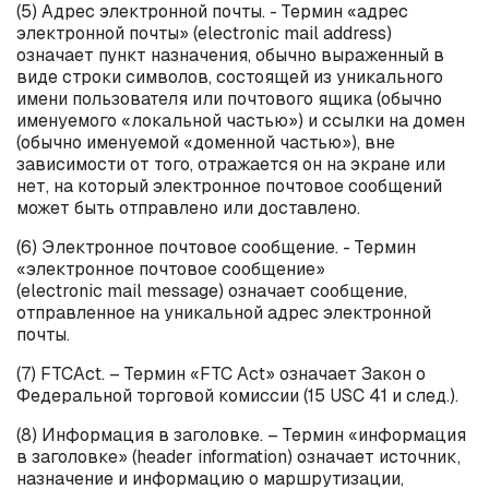
(5) Адрес электронной почты. - Термин «адрес
электронной почты» (
electronic
mail
address
)
означает пункт назначения, обычно выраженный в
виде строки символов, состоящей из уникального
имени пользователя или почтового ящика (обычно
именуемого «локальной частью») и ссылки на домен
(обычно именуемой «доменной частью»), вне
зависимости от того, отражается он на экране или
нет, на который электронное почтовое сообщений
может быть отправлено или доставлено.
(6) Электронное почтовое сообщение. - Термин
«электронное почтовое сообщение»
(
electronic
mail
message
) означает сообщение,
отправленное на уникальной адрес электронной
почты.
(7)
FTC
Act
. – Термин «
FTC
Act
» означает Закон о
Федеральной торговой комиссии (15 USC 41 и след.).
(8) Информация в заголовке. – Термин «информация
в заголовке» (
header
information
) означает источник,
назначение и информацию о маршрутизации,