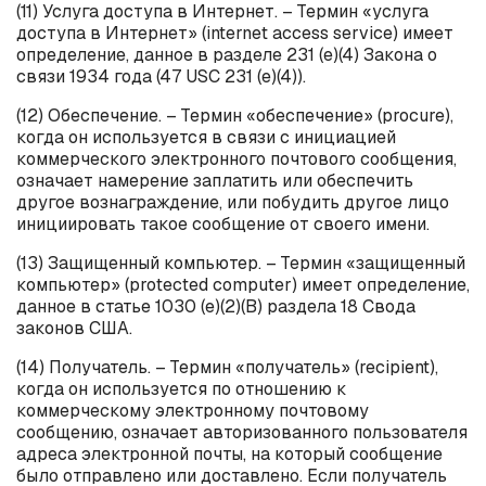
(11) Услуга доступа в Интернет. – Термин «услуга
доступа в Интернет» (
internet
access
service
) имеет
определение, данное в разделе 231 (е)(4) Закона о
связи 1934 года (47 USC 231 (е)(4)).
(12) Обеспечение. – Термин «обеспечение» (
procure
),
когда он используется в связи с инициацией
коммерческого электронного почтового сообщения,
означает намерение заплатить или обеспечить
другое вознаграждение, или побудить другое лицо
инициировать такое сообщение от своего имени.
(13) Защищенный компьютер. – Термин «защищенный
компьютер» (
protected
computer
) имеет определение,
данное в статье 1030 (
e
)(2)(B) раздела 18 Свода
законов США.
(14) Получатель. – Термин «получатель» (
recipient
),
когда он используется по отношению к
коммерческому электронному почтовому
сообщению, означает авторизованного пользователя
адреса электронной почты, на который сообщение
было отправлено или доставлено. Если получатель