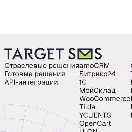
Отраслевые решения
amoCRM
Готовые решения
Битрикс24
API-интеграции
1С
МойСклад
WooCommerce
Tilda
YCLIENTS
OpenCart
U-ON