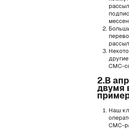
рассыл
подпис
мессен
Больши
перево
рассыл
Некото
другие
СМС-со
2.В ап
двумя 
пример
Наш кл
операт
СМС-ра