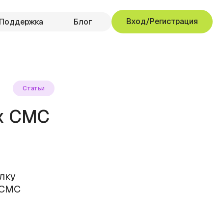
Вход/Регистрация
Поддержка
Блог
Статьи
х СМС
лку
 СМС