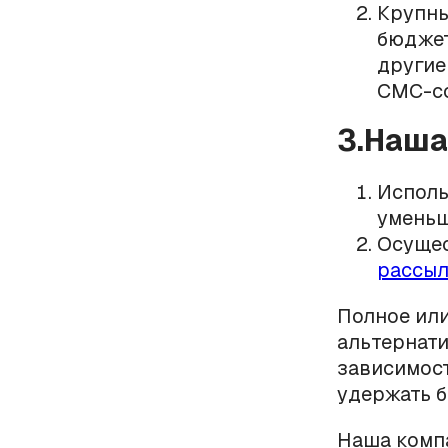
Крупны
бюджет
другие
СМС-с
3.Наша
Исполь
уменьш
Осуще
рассы
Полное ил
альтернат
зависимост
удержать 
Наша компа