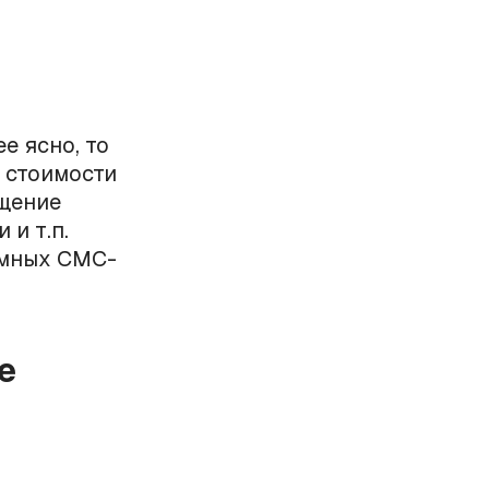
е ясно, то
 стоимости
щение
и т.п.
амных СМС-
е