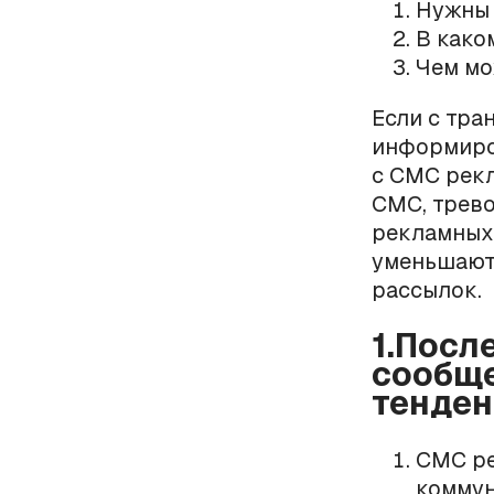
Нужны 
В како
Чем мо
Если с тр
информиров
с СМС рекл
СМС, трев
рекламных 
уменьшают 
рассылок.
1.Посл
сообще
тенден
СМС ре
коммун