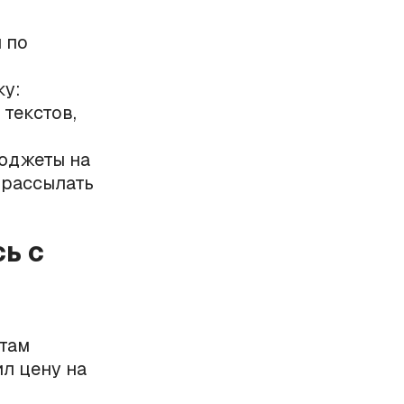
 по
у:
текстов,
юджеты на
 рассылать
ь с
там
ил цену на