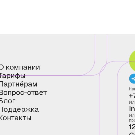
О компании
Тарифы
Партнёрам
На
Вопрос-ответ
+
Блог
Ил
i
Поддержка
Ил
Контакты
пр
1