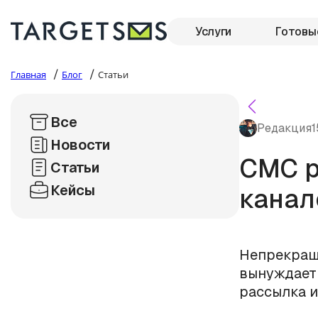
Услуги
Готовы
/
/
Главная
Блог
Статьи
Все
Редакция
1
Новости
СМС р
Статьи
Кейсы
канал
Непрекращ
вынуждает
рассылка и