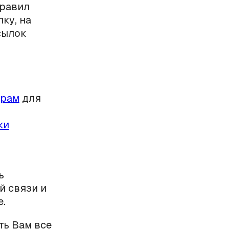
правил
ку, на
сылок
ерам
для
ки
ь
й связи и
.
ть Вам все